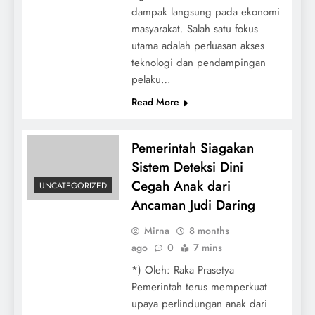
dampak langsung pada ekonomi
masyarakat. Salah satu fokus
utama adalah perluasan akses
teknologi dan pendampingan
pelaku…
Read More
Pemerintah Siagakan
Sistem Deteksi Dini
Cegah Anak dari
UNCATEGORIZED
Ancaman Judi Daring
Mirna
8 months
ago
0
7 mins
*) Oleh: Raka Prasetya
Pemerintah terus memperkuat
upaya perlindungan anak dari