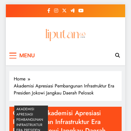
Skip
to
content
MENU
Home
Akademisi Apresiasi Pembangunan Infrastruktur Era
Presiden Jokowi Jangkau Daerah Pelosok
AKADEMISI
Category:
Akademisi Apresiasi
APRESIASI
Pembangunan Infrastruktur Era
PEMBANGUNAN
INFRASTRUKTUR
Presiden Jokowi Jangkau Daerah
ERA PRESIDEN