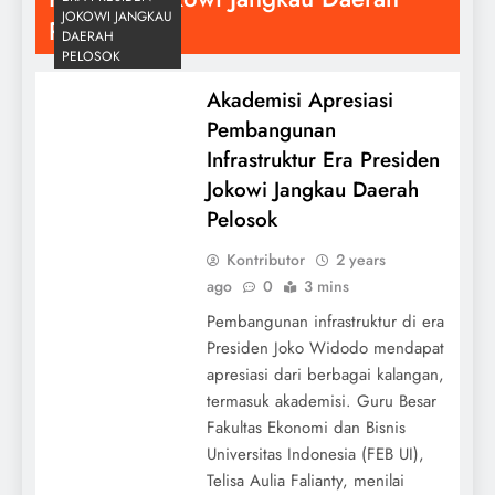
JOKOWI JANGKAU
Pelosok
DAERAH
PELOSOK
Akademisi Apresiasi
Pembangunan
Infrastruktur Era Presiden
Jokowi Jangkau Daerah
Pelosok
Kontributor
2 years
ago
0
3 mins
Pembangunan infrastruktur di era
Presiden Joko Widodo mendapat
apresiasi dari berbagai kalangan,
termasuk akademisi. Guru Besar
Fakultas Ekonomi dan Bisnis
Universitas Indonesia (FEB UI),
Telisa Aulia Falianty, menilai