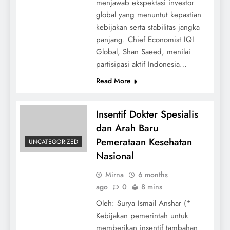
menjawab ekspektasi investor
global yang menuntut kepastian
kebijakan serta stabilitas jangka
panjang. Chief Economist IQI
Global, Shan Saeed, menilai
partisipasi aktif Indonesia…
Read More
Insentif Dokter Spesialis
dan Arah Baru
Pemerataan Kesehatan
UNCATEGORIZED
Nasional
Mirna
6 months
ago
0
8 mins
Oleh: Surya Ismail Anshar (*
Kebijakan pemerintah untuk
memberikan insentif tambahan