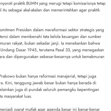
yoroti praktik BUMN yang merugi tetapi komisarisnya tetap
l itu sebagai akal-akalan dan memerintahkan agar praktik
komitmen Presiden dalam mereformasi sektor strategis yang
stensi dalam membenahi tata kelola keuangan dan sumber
muran rakyat, bukan sekadar janji. Ia menekankan bahwa
-Undang Dasar 1945, terutama Pasal 33, yang menegaskan
gara dan dipergunakan sebesar-besarnya untuk kemakmuran
 Prabowo bukan hanya reformasi manajerial, tetapi juga
a. Kini, tanggung jawab besar bukan hanya berada di
elainkan juga di pundak seluruh pemangku kepentingan
a masyarakat luas.
enjadi syarat mutlak agar agenda besar ini benar-benar