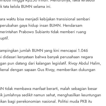
ibusi hingga Rp250 triliun. Menurutnya, fakta tersebut
k tata kelola BUMN selama ini.
a waktu bisa menjadi kebijakan transisional sembari
ta perubahan gaya hidup insan BUMN. Hendarsam
erintahan Prabowo Subianto tidak memberi ruang
ptif.
erampingkan jumlah BUMN yang kini mencapai 1.046
i didasari kenyataan bahwa banyak perusahaan negara
an pun datang dari kalangan legislatif. Rivqy Abdul Halim,
 dikenal dengan sapaan Gus Rivqy, memberikan dukungan
MN tidak membawa manfaat berarti, malah sebagian besar
ik jumlahnya sedikit namun sehat, menghasilkan keuntungan
ikan bagi perekonomian nasional. Politisi muda PKB itu