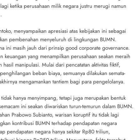
agi ketika perusahaan milik negara justru merugi namun
.
oko, menyampaikan apresiasi atas kebijakan ini sebagai
ukan pembenahan menyeluruh di lingkungan BUMN.
a ini masih jauh dari prinsip good corporate governance.
poran keuangan yang menampilkan perusahaan seakan meraih
asil manipulasi. Mulai dari pencatatan aktivitas fiktif,
penghilangan beban biaya, semuanya dilakukan semata-
akhirnya mengamankan tantiem bagi para pengelolanya.
 tidak hanya menyimpang, tetapi juga merupakan bentuk
u semacam ini seakan diwariskan turun-temurun dalam BUMN.
n Prabowo Subianto, warisan koruptif itu tidak lagi
kan kontribusi BUMN terhadap pendapatan negara
 pendapatan negara hanya sekitar Rp80 triliun,