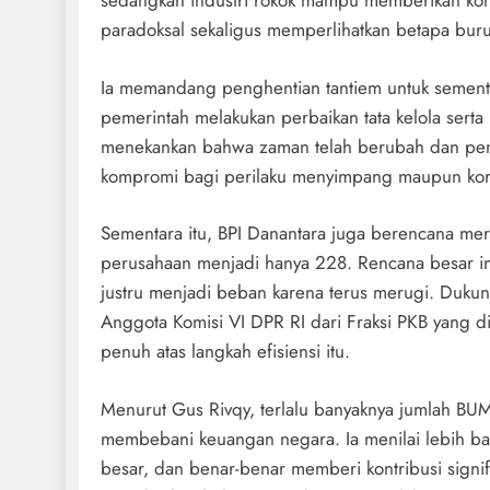
sedangkan industri rokok mampu memberikan kontr
paradoksal sekaligus memperlihatkan betapa buru
Ia memandang penghentian tantiem untuk sementar
pemerintah melakukan perbaikan tata kelola ser
menekankan bahwa zaman telah berubah dan pem
kompromi bagi perilaku menyimpang maupun koru
Sementara itu, BPI Danantara juga berencana m
perusahaan menjadi hanya 228. Rencana besar in
justru menjadi beban karena terus merugi. Dukung
Anggota Komisi VI DPR RI dari Fraksi PKB yang
penuh atas langkah efisiensi itu.
Menurut Gus Rivqy, terlalu banyaknya jumlah BU
membebani keuangan negara. Ia menilai lebih ba
besar, dan benar-benar memberi kontribusi signif