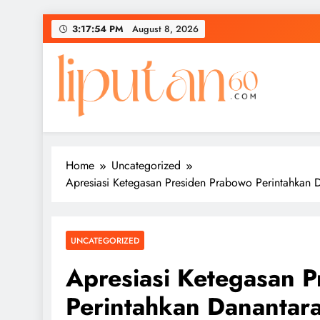
Skip
3:17:54 PM
August 8, 2026
to
content
Home
Uncategorized
Apresiasi Ketegasan Presiden Prabowo Perintahkan 
UNCATEGORIZED
Apresiasi Ketegasan 
Perintahkan Danantara