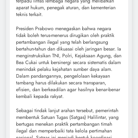
terpadu lintas lembaga negara yang melibatkan
aparat hukum, penegak aturan, dan kementerian
teknis terkait.
Presiden Prabowo menegaskan bahwa negara
tidak boleh terus-menerus dirugikan oleh praktik
pertambangan ilegal yang telah berlangsung
bertahun-tahun dan dikuasai oleh jaringan besar. Ia
menginstruksikan TNI, Polri, Kejaksaan Agung, dan
Bea Cukai untuk bersinergi secara sistematis dalam
menindak pelaku kejahatan sumber daya alam.
Dalam pandangannya, pengelolaan kekayaan
tambang harus dilakukan secara transparan,
efisien, dan berkeadilan agar hasilnya benar-benar
kembali kepada rakyat.
Sebagai tindak lanjut arahan tersebut, pemerintah
membentuk Satuan Tugas (Satgas) Halilintar, yang
bertugas menekan praktik pertambangan timah
ilegal dan memperbaiki tata kelola pertimahan
nasional. Satgas ini menjadi bentuk koordinasi