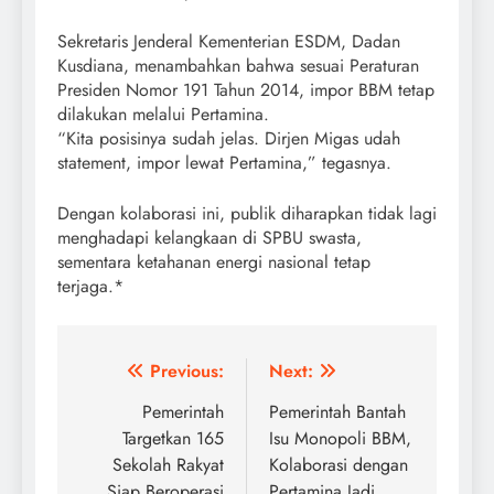
Sekretaris Jenderal Kementerian ESDM, Dadan
Kusdiana, menambahkan bahwa sesuai Peraturan
Presiden Nomor 191 Tahun 2014, impor BBM tetap
dilakukan melalui Pertamina.
“Kita posisinya sudah jelas. Dirjen Migas udah
statement, impor lewat Pertamina,” tegasnya.
Dengan kolaborasi ini, publik diharapkan tidak lagi
menghadapi kelangkaan di SPBU swasta,
sementara ketahanan energi nasional tetap
terjaga.*
Post
Previous:
Next:
navigation
Pemerintah
Pemerintah Bantah
Targetkan 165
Isu Monopoli BBM,
Sekolah Rakyat
Kolaborasi dengan
Siap Beroperasi
Pertamina Jadi