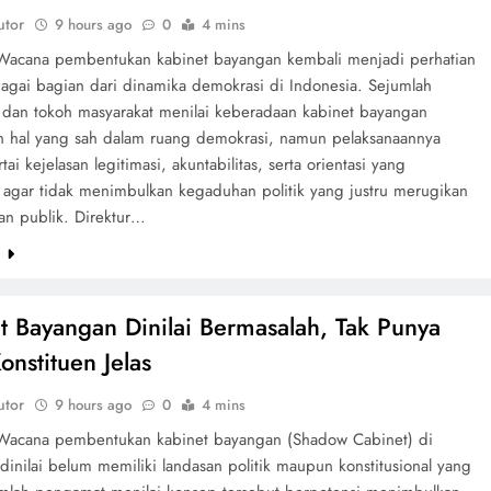
utor
9 hours ago
0
4 mins
 Wacana pembentukan kabinet bayangan kembali menjadi perhatian
bagai bagian dari dinamika demokrasi di Indonesia. Sejumlah
dan tokoh masyarakat menilai keberadaan kabinet bayangan
 hal yang sah dalam ruang demokrasi, namun pelaksanaannya
tai kejelasan legitimasi, akuntabilitas, serta orientasi yang
f agar tidak menimbulkan kegaduhan politik yang justru merugikan
an publik. Direktur…
e
t Bayangan Dinilai Bermasalah, Tak Punya
onstituen Jelas
utor
9 hours ago
0
4 mins
 Wacana pembentukan kabinet bayangan (Shadow Cabinet) di
dinilai belum memiliki landasan politik maupun konstitusional yang