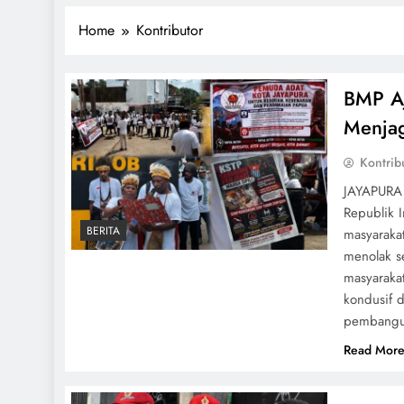
Home
Kontributor
BMP Aj
Menja
Kontrib
JAYAPURA 
Republik 
BERITA
masyaraka
menolak s
masyaraka
kondusif 
pembangu
Read Mor