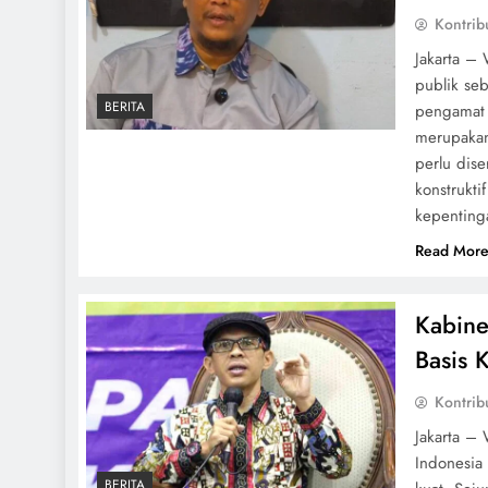
Kontrib
Jakarta –
publik se
BERITA
pengamat 
merupakan
perlu diser
konstrukti
kepenting
Read Mor
Kabine
Basis K
Kontrib
Jakarta –
Indonesia 
BERITA