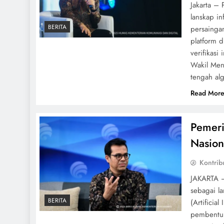
Jakarta – 
lanskap in
BERITA
persainga
platform 
verifikas
Wakil Men
tengah al
Read Mor
Pemeri
Nasion
Kontrib
JAKARTA —
sebagai la
BERITA
(Artificia
pembentuka