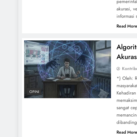
pemerinta
akurasi, v
informasi
Read Mor
Algori
Akuras
Kontrib
*) Oleh: 
masyaraka
OPINI
Kehadiran
memaksima
sangat cep
memancing
dibanding
Read Mor