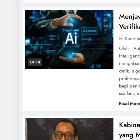
Menjaw
Verifi
Kontrib
Oleh : Ant
Intellige
OPINI
mengakses
detik, al
preferens
bagi peni
sisi lain,
Read Mor
Kabine
yang M