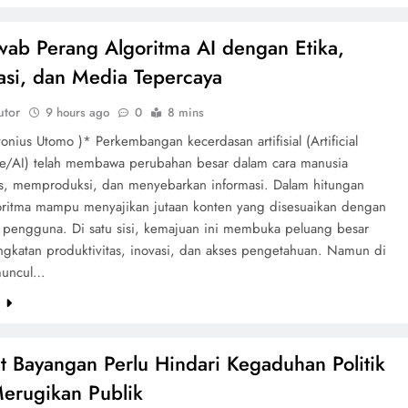
ab Perang Algoritma AI dengan Etika,
kasi, dan Media Tepercaya
utor
9 hours ago
0
8 mins
onius Utomo )* Perkembangan kecerdasan artifisial (Artificial
nce/AI) telah membawa perubahan besar dalam cara manusia
, memproduksi, dan menyebarkan informasi. Dalam hitungan
goritma mampu menyajikan jutaan konten yang disesuaikan dengan
i pengguna. Di satu sisi, kemajuan ini membuka peluang besar
ngkatan produktivitas, inovasi, dan akses pengetahuan. Namun di
 muncul…
e
t Bayangan Perlu Hindari Kegaduhan Politik
erugikan Publik