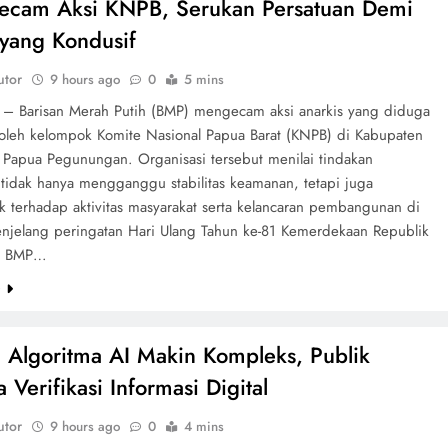
ecam Aksi KNPB, Serukan Persatuan Demi
yang Kondusif
utor
9 hours ago
0
5 mins
– Barisan Merah Putih (BMP) mengecam aksi anarkis yang diduga
 oleh kelompok Komite Nasional Papua Barat (KNPB) di Kabupaten
 Papua Pegunungan. Organisasi tersebut menilai tindakan
 tidak hanya mengganggu stabilitas keamanan, tetapi juga
 terhadap aktivitas masyarakat serta kelancaran pembangunan di
njelang peringatan Hari Ulang Tahun ke-81 Kemerdekaan Republik
a, BMP…
e
 Algoritma AI Makin Kompleks, Publik
 Verifikasi Informasi Digital
utor
9 hours ago
0
4 mins