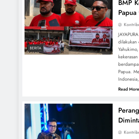
BMP K
Papua 
Kontrib
JAYAPURA 
dilakukan
BERITA
Yahukimo,
kekerasan
berdampak
Papua. Me
Indonesi
Read Mor
Perang
Diminta
Kontrib