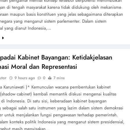
umlah pengamat menilai konsep tersebut berpotensi menimbulkan
an di tengah masyarakat karena tidak didukung oleh mekanisme
araan maupun basis konstituen yang jelas sebagaimana diterapkan
-negara yang menganut sistem parlementer. Dalam sistem
ial yang dianut Indonesia,…
e
adai Kabinet Bayangan: Ketidakjelasan
masi Moral dan Representasi
utor
9 hours ago
0
7 mins
ta Karuniawati )* Kemunculan wacana pembentukan kabinet
(shadow cabinet) kembali memantik diskusi mengenai kualitas
di Indonesia. Di satu sisi, keberadaan kabinet bayangan
 sebagai salah satu instrumen yang lazim dalam sistem demokrasi
er untuk menjalankan fungsi pengawasan terhadap pemerintah.
lam konteks politik Indonesia yang menganut sistem presidensial,
rsebut masih menyisakan…