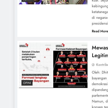
kuat. Sej
kebingung
ketataneg
di negara
presidens
Read Mor
Mewasp
Legiti
Kontrib
Oleh: Dhi
bayangan 
OPINI
demokrasi 
dipandang
parlement
Namun, da
konsep te