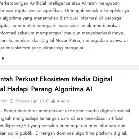
Perkembangan Artificial Intelligence atau AI telah mengubah
formasi digital secara signifikan. Di tengah semakin kompleksnya
n algoritma yang menentukan distribusi informasi di berbagai
digital, pemerintah mengajak masyarakat untuk membiasakan
i informasi sebelum mempercayai maupun menyebarluaskannya.
teri Komunikasi dan Digital Nezar Patria, menegaskan bahwa di
goritma platform yang dirancang mengejar…
e
ntah Perkuat Ekosistem Media Digital
al Hadapi Perang Algoritma AI
utor
9 hours ago
0
4 mins
 Pemerintah terus memperkuat ekosistem media digital nasional
ngkah menghadapi tantangan baru di era kecerdasan artifisial
l Intelligence/AI) yang semakin memengaruhi arus informasi dan
n opini publik. Di tengah dominasi algoritma platform digital,