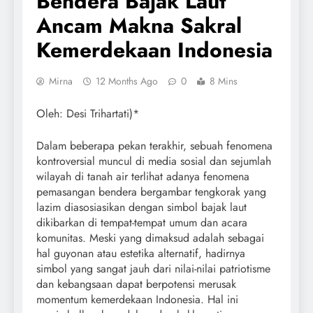
Bendera Bajak Laut
Ancam Makna Sakral
Kemerdekaan Indonesia
Mirna
12 Months Ago
0
8 Mins
Oleh: Desi Trihartati)*
Dalam beberapa pekan terakhir, sebuah fenomena
kontroversial muncul di media sosial dan sejumlah
wilayah di tanah air terlihat adanya fenomena
pemasangan bendera bergambar tengkorak yang
lazim diasosiasikan dengan simbol bajak laut
dikibarkan di tempat-tempat umum dan acara
komunitas. Meski yang dimaksud adalah sebagai
hal guyonan atau estetika alternatif, hadirnya
simbol yang sangat jauh dari nilai-nilai patriotisme
dan kebangsaan dapat berpotensi merusak
momentum kemerdekaan Indonesia. Hal ini