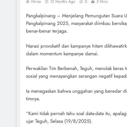
Mirna
12 Months Ago
0
3 Mins
Pangkalpinang – Menjelang Pemungutan Suara Ula
Pangkalpinang 2025, masyarakat diimbau bersikap 
benar-benar terjaga.
Narasi provokatif dan kampanye hitam dikhawati
dalam momentum kampanye damai.
Perwakilan Tim Berbenah, Teguh, menolak keras
sosial yang menayangkan serangan negatif kepada
Ia menegaskan bahwa unggahan yang beredar di m
timnya.
“Kami tidak pernah tahu soal data-data itu, apalag
ujar Teguh, Selasa (19/8/2025).