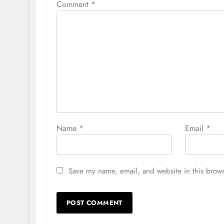
Comment
*
Name
*
Email
*
Save my name, email, and website in this brows