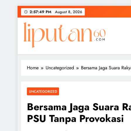
Skip
2:57:50 PM
August 8, 2026
to
content
Home
Uncategorized
Bersama Jaga Suara Raky
UNCATEGORIZED
Bersama Jaga Suara Ra
PSU Tanpa Provokasi