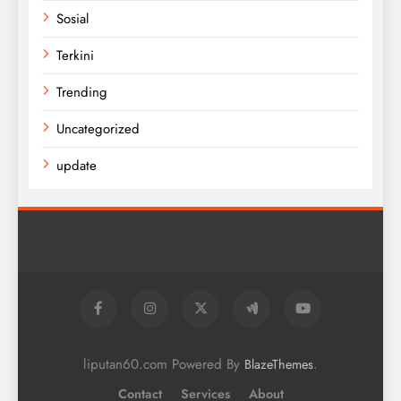
Sosial
Terkini
Trending
Uncategorized
update
liputan60.com Powered By
.
BlazeThemes
Contact
Services
About