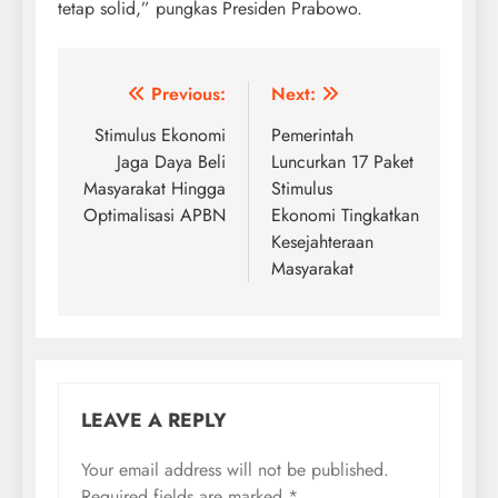
tetap solid,” pungkas Presiden Prabowo.
Post
Previous:
Next:
navigation
Stimulus Ekonomi
Pemerintah
Jaga Daya Beli
Luncurkan 17 Paket
Masyarakat Hingga
Stimulus
Optimalisasi APBN
Ekonomi Tingkatkan
Kesejahteraan
Masyarakat
LEAVE A REPLY
Your email address will not be published.
Required fields are marked
*