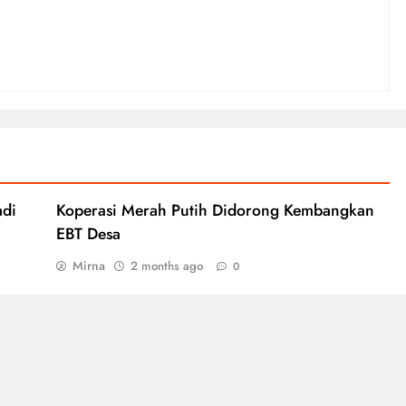
adi
Koperasi Merah Putih Didorong Kembangkan
EBT Desa
Mirna
2 months ago
0