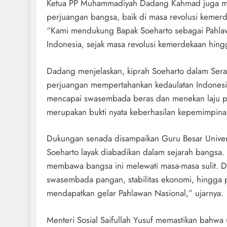
Ketua PP Muhammadiyah Dadang Kahmad juga meni
perjuangan bangsa, baik di masa revolusi keme
“Kami mendukung Bapak Soeharto sebagai Pahlawa
Indonesia, sejak masa revolusi kemerdekaan hin
Dadang menjelaskan, kiprah Soeharto dalam Se
perjuangan mempertahankan kedaulatan Indonesia
mencapai swasembada beras dan menekan laju 
merupakan bukti nyata keberhasilan kepemimpina
Dukungan senada disampaikan Guru Besar Univers
Soeharto layak diabadikan dalam sejarah bangsa.
membawa bangsa ini melewati masa-masa sulit. 
swasembada pangan, stabilitas ekonomi, hingga pe
mendapatkan gelar Pahlawan Nasional,” ujarnya.
Menteri Sosial Saifullah Yusuf memastikan bahwa u