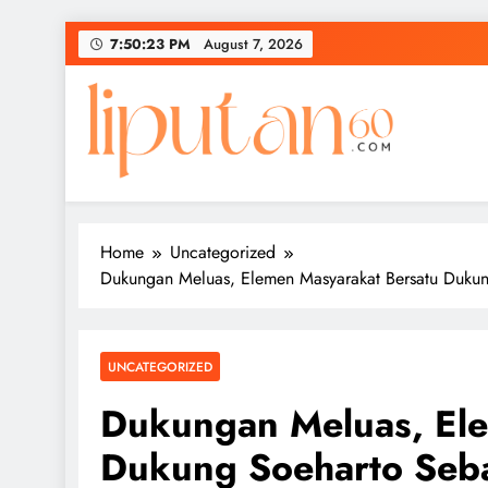
Skip
7:50:24 PM
August 7, 2026
to
content
Home
Uncategorized
Dukungan Meluas, Elemen Masyarakat Bersatu Duku
UNCATEGORIZED
Dukungan Meluas, Ele
Dukung Soeharto Seba