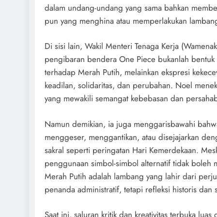
dalam undang-undang yang sama bahkan memberi
pun yang menghina atau memperlakukan lambang 
Di sisi lain, Wakil Menteri Tenaga Kerja (Wamen
pengibaran bendera One Piece bukanlah bentuk 
terhadap Merah Putih, melainkan ekspresi kekec
keadilan, solidaritas, dan perubahan. Noel menek
yang mewakili semangat kebebasan dan persaha
Namun demikian, ia juga menggarisbawahi bahwa p
menggeser, menggantikan, atau disejajarkan de
sakral seperti peringatan Hari Kemerdekaan. Mes
penggunaan simbol-simbol alternatif tidak boleh
Merah Putih adalah lambang yang lahir dari per
penanda administratif, tetapi refleksi historis dan s
Saat ini, saluran kritik dan kreativitas terbuka lu