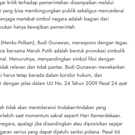
r kritik terhadap pemerintahan disampaikan melalui
iksi yang bisa membingungkan publik sekaligus mencederai
menjaga martabat simbol negara adalah bagian dari
 bukan hanya kewajiban pemerintah.
an (Menko Polkam), Budi Gunawan, merespons dengan tegas.
e bersama Merah Putih adalah bentuk provokasi simbolik
nal. Menurutnya, menyandingkan simbol fiksi dengan
tidak relevan dan tidak pantas. Budi Gunawan menekankan
i harus tetap berada dalam koridor hukum, dan
r dengan jelas dalam UU No. 24 Tahun 2009 Pasal 24 ayat
 tidak akan mentoleransi tindakan-tindakan yang
terlebih saat momentum sakral seperti Hari Kemerdekaan.
gara, apalagi jika disandingkan atau diposisikan sejajar
an serius yang dapat dijatuhi sanksi pidana. Pasal 66