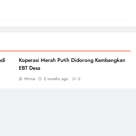
adi
Koperasi Merah Putih Didorong Kembangkan
EBT Desa
Mirna
2 months ago
0