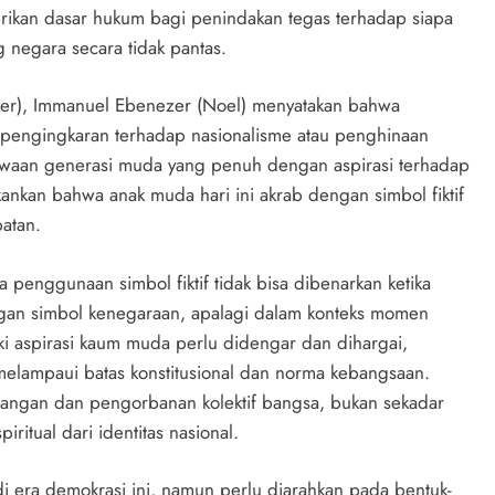
kan dasar hukum bagi penindakan tegas terhadap siapa
negara secara tidak pantas.
aker), Immanuel Ebenezer (Noel) menyatakan bahwa
pengingkaran terhadap nasionalisme atau penghinaan
ewaan generasi muda yang penuh dengan aspirasi terhadap
ankan bahwa anak muda hari ini akrab dengan simbol fiktif
batan.
enggunaan simbol fiktif tidak bisa dibenarkan ketika
ngan simbol kenegaraan, apalagi dalam konteks momen
ki aspirasi kaum muda perlu didengar dan dihargai,
 melampaui batas konstitusional dan norma kebangsaan.
juangan dan pengorbanan kolektif bangsa, bukan sekadar
piritual dari identitas nasional.
as di era demokrasi ini, namun perlu diarahkan pada bentuk-