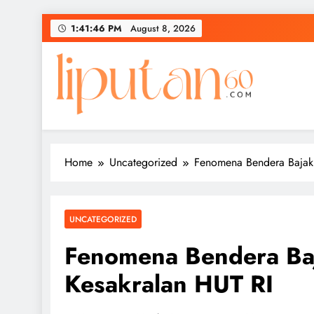
Skip
1:41:47 PM
August 8, 2026
to
content
Home
Uncategorized
Fenomena Bendera Bajak 
UNCATEGORIZED
Fenomena Bendera Baj
Kesakralan HUT RI