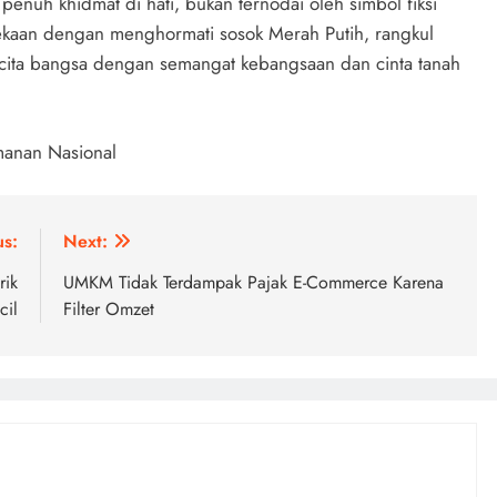
nuh khidmat di hati, bukan ternodai oleh simbol fiksi
ekaan dengan menghormati sosok Merah Putih, rangkul
-cita bangsa dengan semangat kebangsaan dan cinta tanah
anan Nasional
us:
Next:
rik
UMKM Tidak Terdampak Pajak E-Commerce Karena
cil
Filter Omzet