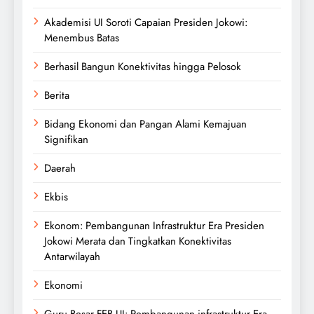
Akademisi UI Soroti Capaian Presiden Jokowi:
Menembus Batas
Berhasil Bangun Konektivitas hingga Pelosok
Berita
Bidang Ekonomi dan Pangan Alami Kemajuan
Signifikan
Daerah
Ekbis
Ekonom: Pembangunan Infrastruktur Era Presiden
Jokowi Merata dan Tingkatkan Konektivitas
Antarwilayah
Ekonomi