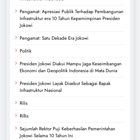
Pengamat: Apresiasi Publik Terhadap Pembangunan
Infrastruktur era 10 Tahun Kepemimpinan Presiden
Jokowi
Pengamat: Satu Dekade Era Jokowi
Politik
Presiden Jokowi Diakui Mampu Jaga Keseimbangan
Ekonomi dan Geopolitik Indonesia di Mata Dunia
Presiden Jokowi Layak Disebut Sebagai Bapak
Infrastruktur Nasional
Rilis
Rillis
Sejumlah Rektor Puji Keberhasilan Pemerintahan
Jokowi Selama 10 Tahun Ini