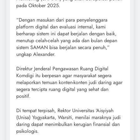
pada Oktober 2025.
“Dengan masukan dari para penyelenggara
platform digital dan evaluasi internal, kami
berharap sistem ini dapat berjalan dengan baik,
menutup celah-celah yang ada dan bulan depan
sistem SAMAN bisa berjalan secara penuh,”
ungkap Alexander.
Direktur Jenderal Pengawasan Ruang Digital
Komdigi itu berpesan agar masyarakat segera
melaporkan temuan konten-konten judi daring agar
segera tercipta ruang digital yang sehat dan
positif.
Di tempat terpisah, Rektor Universitas ‘Aisyiyah
(Unisa) Yogyakarta, Warsiti, menilai maraknya judi
daring dapat menimbulkan kerugian finansial dan
psikologis.