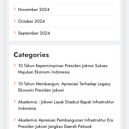
November 2024
October 2024
September 2024
Categories
10 Tahun Kepemimpinan Presiden Jokowi Sukses
Majukan Ekonomi Indonesia
10 Tahun Membangun: Apresiasi Terhadap Legacy
Ekonomi Presiden Jokowi
Akademisi : Jokowi Layak Disebut Bapak Infrastruktur
Indonesia
Akademisi Apresiasi Pembangunan Infrastruktur Era
Presiden Jokowi Jangkau Daerah Pelosok