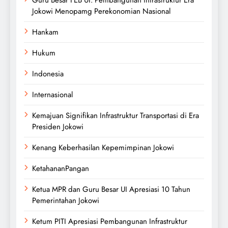
Guru Besar FEB UI: Pembangunan infrastruktur Era
Jokowi Menopamg Perekonomian Nasional
Hankam
Hukum
Indonesia
Internasional
Kemajuan Signifikan Infrastruktur Transportasi di Era
Presiden Jokowi
Kenang Keberhasilan Kepemimpinan Jokowi
KetahananPangan
Ketua MPR dan Guru Besar UI Apresiasi 10 Tahun
Pemerintahan Jokowi
Ketum PITI Apresiasi Pembangunan Infrastruktur