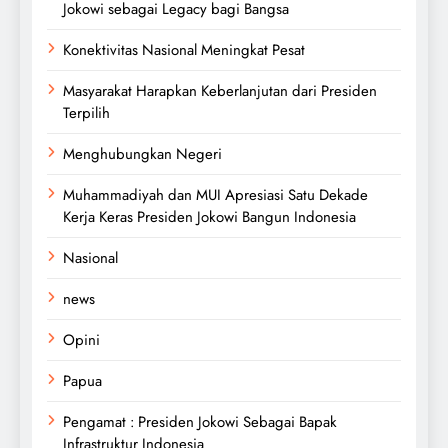
Jokowi sebagai Legacy bagi Bangsa
Konektivitas Nasional Meningkat Pesat
Masyarakat Harapkan Keberlanjutan dari Presiden
Terpilih
Menghubungkan Negeri
Muhammadiyah dan MUI Apresiasi Satu Dekade
Kerja Keras Presiden Jokowi Bangun Indonesia
Nasional
news
Opini
Papua
Pengamat : Presiden Jokowi Sebagai Bapak
Infrastruktur Indonesia