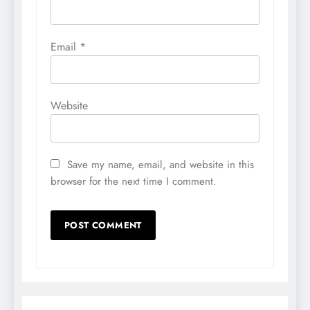
Email
*
Website
Save my name, email, and website in this
browser for the next time I comment.