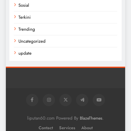
Sosial
Terkini
Trending
Uncategorized
update
liputan60.com Powered By
.
BlazeThemes
Contact
Services
About