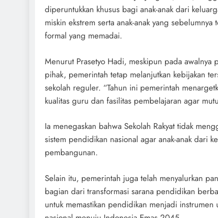
diperuntukkan khusus bagi anak-anak dari keluar
miskin ekstrem serta anak-anak yang sebelumnya t
formal yang memadai.
Menurut Prasetyo Hadi, meskipun pada awalnya p
pihak, pemerintah tetap melanjutkan kebijakan t
sekolah reguler. “Tahun ini pemerintah menarget
kualitas guru dan fasilitas pembelajaran agar mut
Ia menegaskan bahwa Sekolah Rakyat tidak mengg
sistem pendidikan nasional agar anak-anak dari kel
pembangunan.
Selain itu, pemerintah juga telah menyalurkan pa
bagian dari transformasi sarana pendidikan berba
untuk memastikan pendidikan menjadi instrumen 
nasional menuju Indonesia Emas 2045.