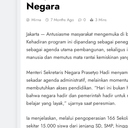
Negara
Mirna
7 Months Ago
0
3 Mins
Jakarta — Antusiasme masyarakat mengemuka di b
Kehadiran program ini dipandang sebagai pene
sebagai agenda utama pembangunan, sekaligus in
manusia dan memutus mata rantai kemiskinan yang s
Menteri Sekretaris Negara Prasetyo Hadi menyam
sekadar agenda administratif, melainkan moment
membutuhkan akses pendidikan. “Hari ini bukan h
bahwa negara hadir dan pemerintah hadir untuk
belajar yang layak,” ujarnya saat peresmian.
Ia menjelaskan, melalui pengoperasian 166 Sekola
sekitar 15.000 siswa dari jenjang SD, SMP, hing