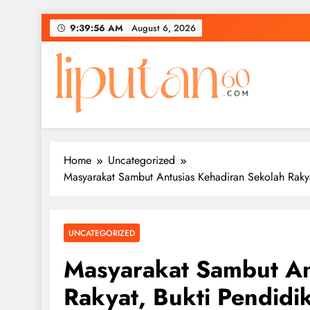
Skip
9:39:56 AM
August 6, 2026
to
content
Home
Uncategorized
Masyarakat Sambut Antusias Kehadiran Sekolah Rakya
UNCATEGORIZED
Masyarakat Sambut An
Rakyat, Bukti Pendidik