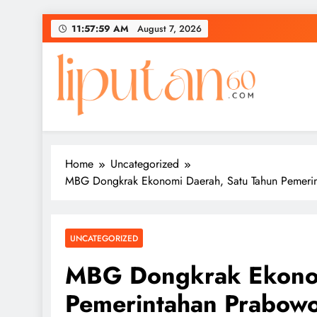
Skip
11:58:00 AM
August 7, 2026
to
content
Home
Uncategorized
MBG Dongkrak Ekonomi Daerah, Satu Tahun Pemerin
UNCATEGORIZED
MBG Dongkrak Ekonom
Pemerintahan Prabow