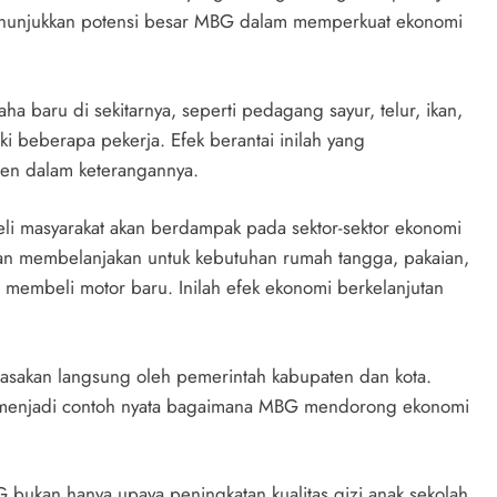
menunjukkan potensi besar MBG dalam memperkuat ekonomi
ha baru di sekitarnya, seperti pedagang sayur, telur, ikan,
 beberapa pekerja. Efek berantai inilah yang
den dalam keterangannya.
i masyarakat akan berdampak pada sektor-sektor ekonomi
akan membelanjakan untuk kebutuhan rumah tangga, pakaian,
membeli motor baru. Inilah efek ekonomi berkelanjutan
rasakan langsung oleh pemerintah kabupaten dan kota.
i menjadi contoh nyata bagaimana MBG mendorong ekonomi
bukan hanya upaya peningkatan kualitas gizi anak sekolah,