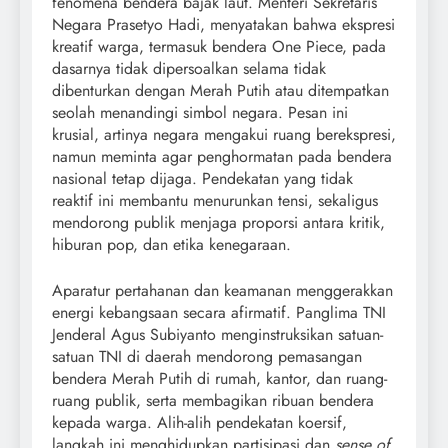
fenomena bendera bajak laut. Menteri Sekretaris
Negara Prasetyo Hadi, menyatakan bahwa ekspresi
kreatif warga, termasuk bendera One Piece, pada
dasarnya tidak dipersoalkan selama tidak
dibenturkan dengan Merah Putih atau ditempatkan
seolah menandingi simbol negara. Pesan ini
krusial, artinya negara mengakui ruang berekspresi,
namun meminta agar penghormatan pada bendera
nasional tetap dijaga. Pendekatan yang tidak
reaktif ini membantu menurunkan tensi, sekaligus
mendorong publik menjaga proporsi antara kritik,
hiburan pop, dan etika kenegaraan.
Aparatur pertahanan dan keamanan menggerakkan
energi kebangsaan secara afirmatif. Panglima TNI
Jenderal Agus Subiyanto menginstruksikan satuan-
satuan TNI di daerah mendorong pemasangan
bendera Merah Putih di rumah, kantor, dan ruang-
ruang publik, serta membagikan ribuan bendera
kepada warga. Alih-alih pendekatan koersif,
langkah ini menghidupkan partisipasi dan
sense of