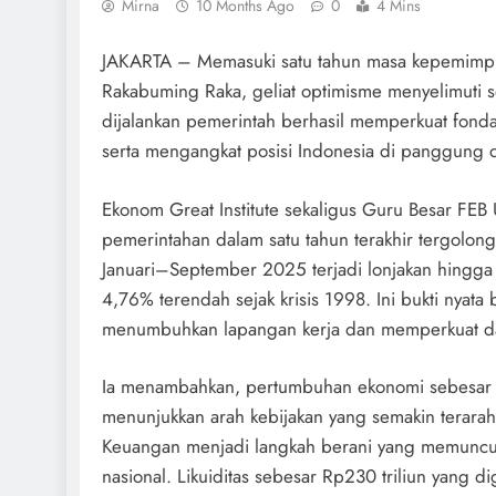
Mirna
10 Months Ago
0
4 Mins
JAKARTA – Memasuki satu tahun masa kepemimpi
Rakabuming Raka, geliat optimisme menyelimuti se
dijalankan pemerintah berhasil memperkuat fondas
serta mengangkat posisi Indonesia di panggung 
Ekonom Great Institute sekaligus Guru Besar FEB 
pemerintahan dalam satu tahun terakhir tergolong
Januari–September 2025 terjadi lonjakan hingg
4,76% terendah sejak krisis 1998. Ini bukti nyat
menumbuhkan lapangan kerja dan memperkuat daya
Ia menambahkan, pertumbuhan ekonomi sebesar
menunjukkan arah kebijakan yang semakin terara
Keuangan menjadi langkah berani yang memunculka
nasional. Likuiditas sebesar Rp230 triliun yang 