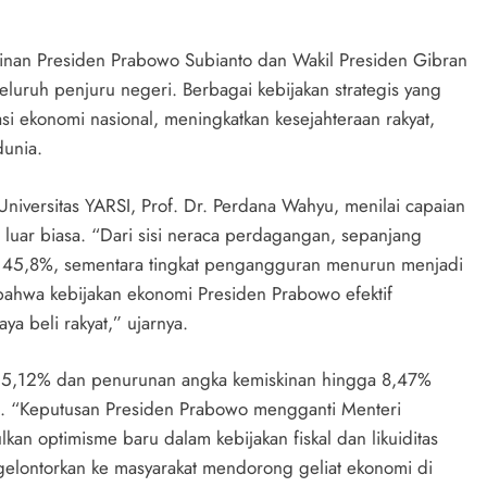
nan Presiden Prabowo Subianto dan Wakil Presiden Gibran
luruh penjuru negeri. Berbagai kebijakan strategis yang
i ekonomi nasional, meningkatkan kesejahteraan rakyat,
dunia.
Universitas YARSI, Prof. Dr. Perdana Wahyu, menilai capaian
 luar biasa. “Dari sisi neraca perdagangan, sepanjang
a 45,8%, sementara tingkat pengangguran menurun menjadi
a bahwa kebijakan ekonomi Presiden Prabowo efektif
 beli rakyat,” ujarnya.
 5,12% dan penurunan angka kemiskinan hingga 8,47%
h. “Keputusan Presiden Prabowo mengganti Menteri
n optimisme baru dalam kebijakan fiskal dan likuiditas
digelontorkan ke masyarakat mendorong geliat ekonomi di