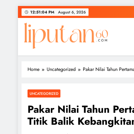
Skip
12:51:05 PM
August 6, 2026
to
content
Home
Uncategorized
Pakar Nilai Tahun Pertam
UNCATEGORIZED
Pakar Nilai Tahun Pe
Titik Balik Kebangkita