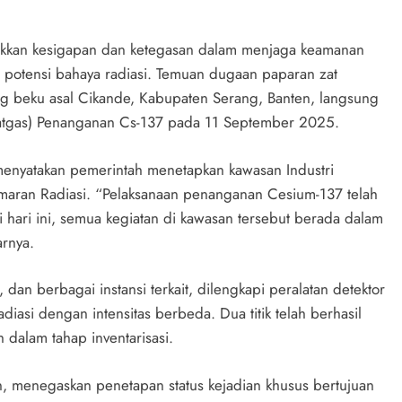
jukkan kesigapan dan ketegasan dalam menjaga keamanan
i potensi bahaya radiasi. Temuan dugaan paparan zat
ng beku asal Cikande, Kabupaten Serang, Banten, langsung
atgas) Penanganan Cs-137 pada 11 September 2025.
menyatakan pemerintah menetapkan kawasan Industri
aran Radiasi. “Pelaksanaan penanganan Cesium-137 telah
 hari ini, semua kegiatan di kawasan tersebut berada dalam
arnya.
 dan berbagai instansi terkait, dilengkapi peralatan detektor
diasi dengan intensitas berbeda. Dua titik telah berhasil
 dalam tahap inventarisasi.
an, menegaskan penetapan status kejadian khusus bertujuan