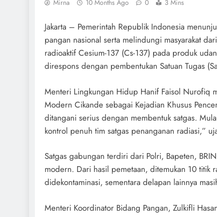
Mirna
10 Months Ago
0
3 Mins
Jakarta – Pemerintah Republik Indonesia menun
pangan nasional serta melindungi masyarakat dar
radioaktif Cesium-137 (Cs-137) pada produk uda
direspons dengan pembentukan Satuan Tugas (S
Menteri Lingkungan Hidup Hanif Faisol Nurofiq 
Modern Cikande sebagai Kejadian Khusus Pencem
ditangani serius dengan membentuk satgas. Mulai
kontrol penuh tim satgas penanganan radiasi,” uj
Satgas gabungan terdiri dari Polri, Bapeten, BRIN,
modern. Dari hasil pemetaan, ditemukan 10 titik ra
didekontaminasi, sementara delapan lainnya masih
Menteri Koordinator Bidang Pangan, Zulkifli Has