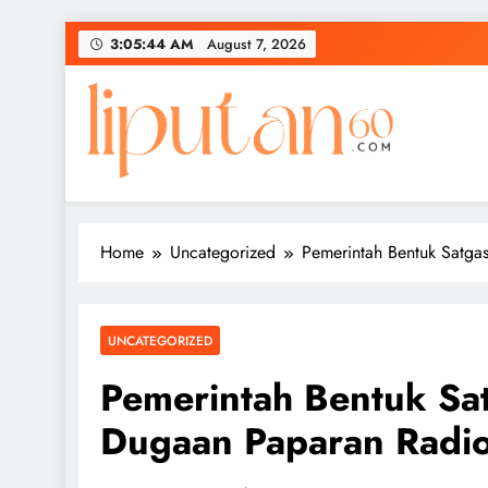
Skip
3:05:45 AM
August 7, 2026
to
content
Home
Uncategorized
Pemerintah Bentuk Satga
UNCATEGORIZED
Pemerintah Bentuk Sa
Dugaan Paparan Radioa