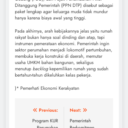
Ditanggung Pemerintah (PPN DTP) disebut sebagai
paket lengkap agar keluarga muda tidak mundur
hanya karena biaya awal yang tinggi.
Pada akhirnya, arah kebijakannya jelas yaitu rumah
rakyat bukan hanya soal dinding dan atap, tapi
instrumen pemerataan ekonomi. Pemerintah ingin
sektor perumahan menjadi lokomotif pertumbuhan,
membuka kerja konstruksi di daerah, memutar
usaha UMKM bahan bangunan, sekaligus
menutup
backlog
kepemilikan rumah yang sudah
bertahun-tahun dikeluhkan kelas pekerja.
)* Pemerhati Ekonomi Kerakyatan
Post
Previous:
Next:
navigation
Program KUR
Pemerintah
Perumahan
Berkomitmen