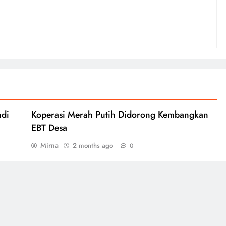
adi
Koperasi Merah Putih Didorong Kembangkan
EBT Desa
Mirna
2 months ago
0