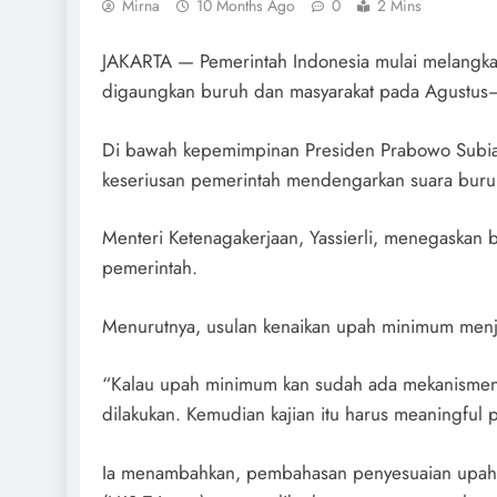
Mirna
10 Months Ago
0
2 Mins
JAKARTA — Pemerintah Indonesia mulai melangka
digaungkan buruh dan masyarakat pada Agustu
Di bawah kepemimpinan Presiden Prabowo Subian
keseriusan pemerintah mendengarkan suara buruh
Menteri Ketenagakerjaan, Yassierli, menegaskan
pemerintah.
Menurutnya, usulan kenaikan upah minimum menjad
“Kalau upah minimum kan sudah ada mekanismenya.
dilakukan. Kemudian kajian itu harus meaningful pa
Ia menambahkan, pembahasan penyesuaian upah a