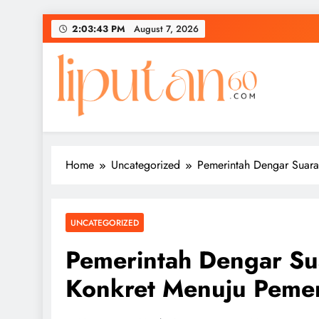
Skip
2:03:43 PM
August 7, 2026
to
content
Home
Uncategorized
Pemerintah Dengar Suara
UNCATEGORIZED
Pemerintah Dengar Su
Konkret Menuju Peme