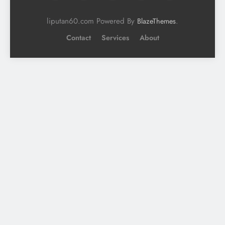
liputan60.com Powered By
.
BlazeThemes
Contact
Services
About