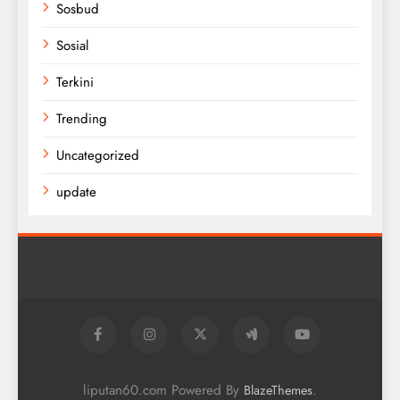
Sosbud
Sosial
Terkini
Trending
Uncategorized
update
liputan60.com Powered By
.
BlazeThemes