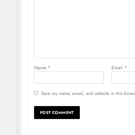
Name
*
Email
*
Save my name, email, and website in this brows