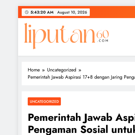
Skip
5:43:21 AM
August 10, 2026
to
content
Home
Uncategorized
Pemerintah Jawab Aspirasi 17+8 dengan Jaring Pen
UNCATEGORIZED
Pemerintah Jawab Aspi
Pengaman Sosial unt