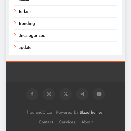
Terkini
Trending
Uncategorized
update
liputan60.com Powered By
.
BlazeThemes
Contact
Services
About