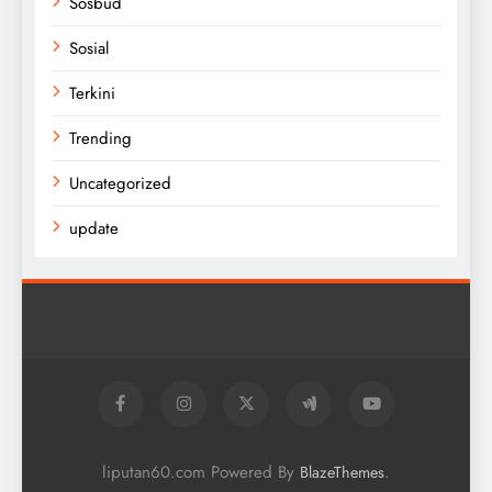
Sosbud
Sosial
Terkini
Trending
Uncategorized
update
liputan60.com Powered By
.
BlazeThemes