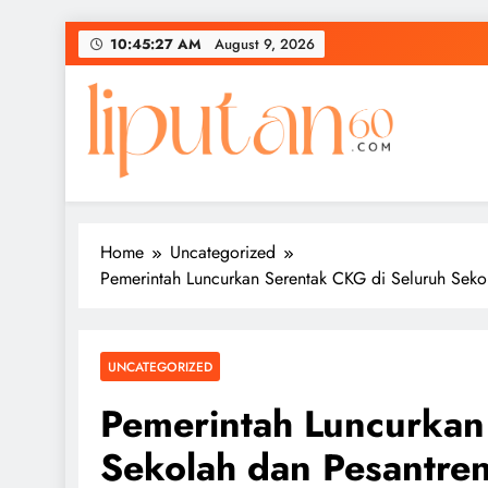
Skip
10:45:28 AM
August 9, 2026
to
content
Home
Uncategorized
Pemerintah Luncurkan Serentak CKG di Seluruh Seko
UNCATEGORIZED
Pemerintah Luncurkan
Sekolah dan Pesantre