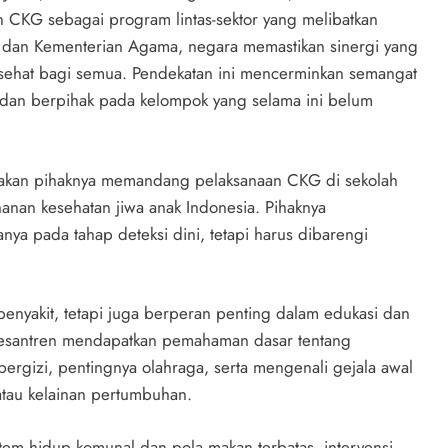
 CKG sebagai program lintas-sektor yang melibatkan
, dan Kementerian Agama, negara memastikan sinergi yang
sehat bagi semua. Pendekatan ini mencerminkan semangat
ik, dan berpihak pada kelompok yang selama ini belum
takan pihaknya memandang pelaksanaan CKG di sekolah
an kesehatan jiwa anak Indonesia. Pihaknya
nya pada tahap deteksi dini, tetapi harus dibarengi
enyakit, tetapi juga berperan penting dalam edukasi dan
 pesantren mendapatkan pemahaman dasar tentang
ergizi, pentingnya olahraga, serta mengenali gejala awal
 atau kelainan pertumbuhan.
istem hidup komunal dan pola makan terbatas, intervensi