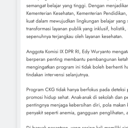
semangat belajar yang tinggi. Dengan menjadikan
Kementerian Kesehatan, Kementerian Pendidikan
kuat dalam mewujudkan lingkungan belajar yang 
transformasi layanan publik yang inklusif, holist
sepenuhnya terjangkau oleh layanan kesehatan.
Anggota Komisi IX DPR RI, Edy Wuryanto menga
berperan penting membantu pembangunan ketahan
mengingatkan program ini tidak boleh berhenti ha
tindakan intervensi selanjutnya.
Program CKG tidak hanya berfokus pada deteksi p
promosi hidup sehat. Anak-anak di sekolah dan
pentingnya menjaga kebersihan diri, pola makan b
penyakit seperti anemia, gangguan penglihatan,
Di banyak pesantren, yang sering kali memiliki s