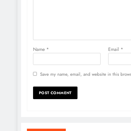
Name
*
Email
*
Save my name, email, and website in this brows