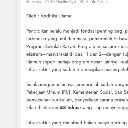
Mirna
10 Months Ago
0
7 Mins
Oleh : Andhika Utama
Pendidikan selalu menjadi fondasi penting ba
Indonesia yang adil dan maju, pemerintah di b
Program Sekolah Rakyat. Program ini secara khusu
ekstrem—masyarakat di desil 1 dan 2—dengan tuju
Namun seperti setiap program besar lainnya, real
infrastruktur yang sudah dipersiapkan matang ole
Sejak pengumumannya, pemerintah sudah bergera
Pekerjaan Umum (PU), Kementerian Sosial, dan Sek
penyusunan kurikulum, penyediaan sarana prasar
telah ditetapkan
53 lokasi
yang siap menyelengga
Infrastruktur yang dimaksud bukan hanya gedung s