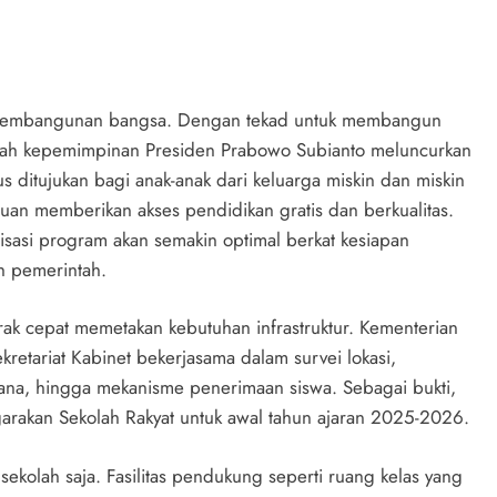
gi pembangunan bangsa. Dengan tekad untuk membangun
awah kepemimpinan Presiden Prabowo Subianto meluncurkan
s ditujukan bagi anak-anak dari keluarga miskin dan miskin
an memberikan akses pendidikan gratis dan berkualitas.
isasi program akan semakin optimal berkat kesiapan
h pemerintah.
k cepat memetakan kebutuhan infrastruktur. Kementerian
retariat Kabinet bekerjasama dalam survei lokasi,
ana, hingga mekanisme penerimaan siswa. Sebagai bukti,
rakan Sekolah Rakyat untuk awal tahun ajaran 2025-2026.
ekolah saja. Fasilitas pendukung seperti ruang kelas yang