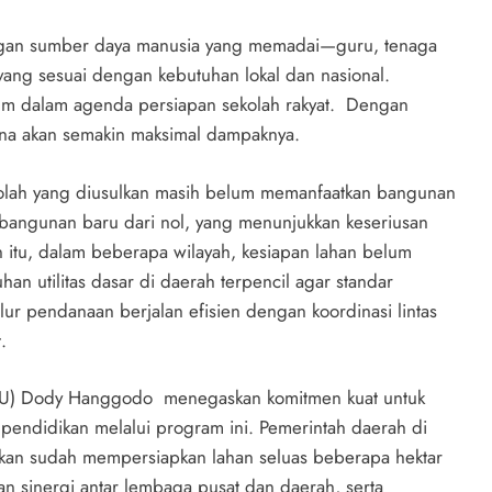
i dengan sumber daya manusia yang memadai—guru, tenaga
ng sesuai dengan kebutuhan lokal dan nasional.
um dalam agenda persiapan sekolah rakyat.
Dengan
ana akan semakin maksimal dampaknya.
olah yang diusulkan masih belum memanfaatkan bangunan
bangunan baru dari nol, yang menunjukkan keseriusan
n itu, dalam beberapa wilayah, kesiapan lahan belum
n utilitas dasar di daerah terpencil agar standar
ur pendanaan berjalan efisien dengan koordinasi lintas
.
(PU) Dody Hanggodo menegaskan komitmen kuat untuk
ndidikan melalui program ini. Pemerintah daerah di
hkan sudah mempersiapkan lahan seluas beberapa hektar
 sinergi antar lembaga pusat dan daerah, serta