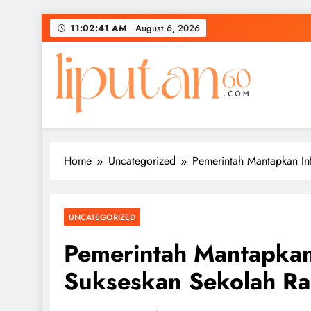
Skip
11:02:42 AM
August 6, 2026
to
content
Home
Uncategorized
Pemerintah Mantapkan Inf
UNCATEGORIZED
Pemerintah Mantapkan 
Sukseskan Sekolah Ra