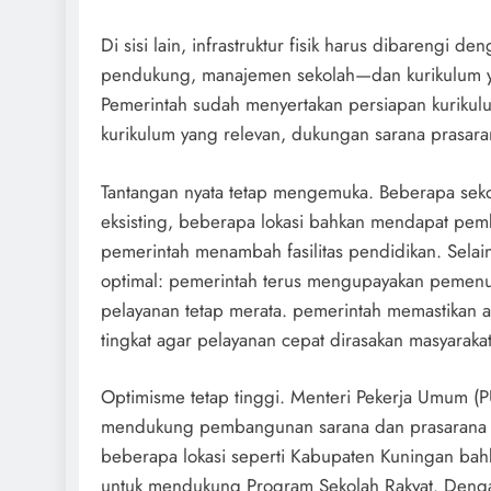
Di sisi lain, infrastruktur fisik harus dibareng
pendukung, manajemen sekolah—dan kurikulum ya
Pemerintah sudah menyertakan persiapan kurikul
kurikulum yang relevan, dukungan sarana prasar
Tantangan nyata tetap mengemuka. Beberapa sek
eksisting, beberapa lokasi bahkan mendapat pem
pemerintah menambah fasilitas pendidikan. Selai
optimal: pemerintah terus mengupayakan pemenuha
pelayanan tetap merata. pemerintah memastikan al
tingkat agar pelayanan cepat dirasakan masyarakat
Optimisme tetap tinggi. Menteri Pekerja Umum 
mendukung pembangunan sarana dan prasarana pe
beberapa lokasi seperti Kabupaten Kuningan ba
untuk mendukung Program Sekolah Rakyat. Dengan