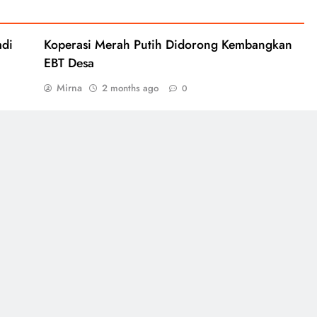
adi
Koperasi Merah Putih Didorong Kembangkan
EBT Desa
Mirna
2 months ago
0