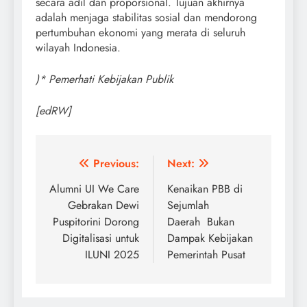
secara adil dan proporsional. Tujuan akhirnya
adalah menjaga stabilitas sosial dan mendorong
pertumbuhan ekonomi yang merata di seluruh
wilayah Indonesia.
)* Pemerhati Kebijakan Publik
[edRW]
Post
Previous:
Next:
navigation
Alumni UI We Care
Kenaikan PBB di
Gebrakan Dewi
Sejumlah
Puspitorini Dorong
Daerah Bukan
Digitalisasi untuk
Dampak Kebijakan
ILUNI 2025
Pemerintah Pusat