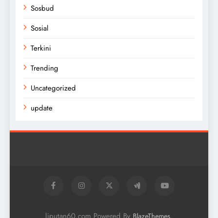
Sosbud
Sosial
Terkini
Trending
Uncategorized
update
liputan60.com Powered By
.
BlazeThemes