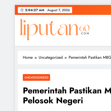
Skip
2:04:27 AM
August 7, 2026
to
content
Home
Uncategorized
Pemerintah Pastikan MBG
UNCATEGORIZED
Pemerintah Pastikan 
Pelosok Negeri