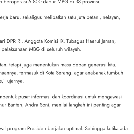
h beroperasi 5.800 dapur MBG di 38 provinsi.
rja baru, sekaligus melibatkan satu juta petani, nelayan,
i DPR RI. Anggota Komisi IX, Tubagus Haerul Jaman,
pelaksanaan MBG di seluruh wilayah.
an, tetapi juga menentukan masa depan generasi kita.
aannya, termasuk di Kota Serang, agar anak-anak tumbuh
,” ujarnya.
embentuk pusat informasi dan koordinasi untuk mengawasi
r Banten, Andra Soni, menilai langkah ini penting agar
gawal program Presiden berjalan optimal. Sehingga ketika ada