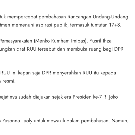
 untuk mempercepat pembahasan Rancangan Undang-Undang
tmen memenuhi aspirasi publik, termasuk tuntutan 17+8.
Pemasyarakatan (Menko Kumham Imipas), Yusril Ihza
ungkan draf RUU tersebut dan membuka ruang bagi DPR
s RUU ini kapan saja DPR menyerahkan RUU itu kepada
n resmi.
atinya sudah diajukan sejak era Presiden ke-7 RI Joko
 Yasonna Laoly untuk mewakili dalam pembahasan. Namun,