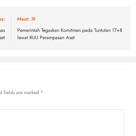
us:
Next:
has
Pemerintah Tegaskan Komitmen pada Tuntutan 17+8
set
lewat RUU Perampasan Aset
d fields are marked
*