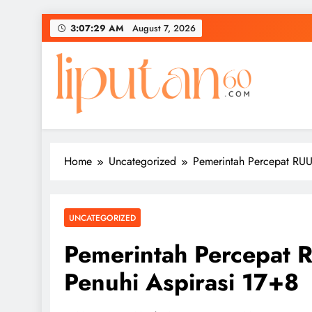
Skip
3:07:29 AM
August 7, 2026
to
content
Home
Uncategorized
Pemerintah Percepat RUU
UNCATEGORIZED
Pemerintah Percepat 
Penuhi Aspirasi 17+8