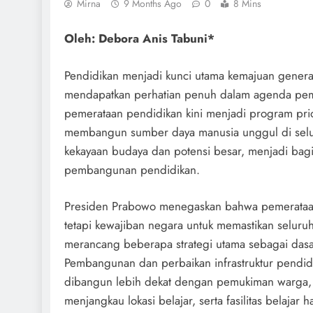
Mirna
9 Months Ago
0
8 Mins
Oleh: Debora Anis Tabuni*
Pendidikan menjadi kunci utama kemajuan gener
mendapatkan perhatian penuh dalam agenda pemb
pemerataan pendidikan kini menjadi program prio
membangun sumber daya manusia unggul di seluru
kekayaan budaya dan potensi besar, menjadi bag
pembangunan pendidikan.
Presiden Prabowo menegaskan bahwa pemerataa
tetapi kewajiban negara untuk memastikan selur
merancang beberapa strategi utama sebagai dasa
Pembangunan dan perbaikan infrastruktur pendidi
dibangun lebih dekat dengan pemukiman warga, t
menjangkau lokasi belajar, serta fasilitas belajar 