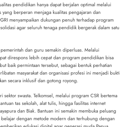
litas pendidikan hanya dapat berjalan optimal melalui
is yang berperan menjaga kualitas pengajaran dan
 PGRI menyampaikan dukungan penuh terhadap program
lidasi agar seluruh tenaga pendidik bergerak dalam satu
 pemerintah dan guru semakin diperluas. Melalui
pat direspons lebih cepat dan program pendidikan bisa
but baik permintaan tersebut, sebagai bentuk perhatian
libatan masyarakat dan organisasi profesi ini menjadi bukti
n secara inklusif dan gotong royong.
i sektor swasta. Telkomsel, melalui program CSR bertema
n tas sekolah, alat tulis, hingga fasilitas internet
i Jayapura dan Biak. Bantuan ini semakin membuka peluang
pat belajar dengan metode modern dan terhubung dengan
 memberikan edukasi digital agar generasi muda Papua