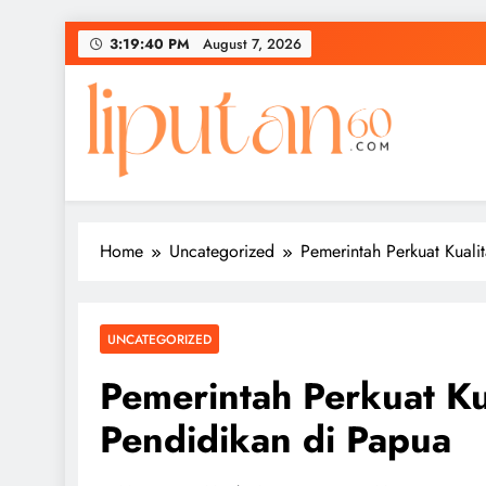
Skip
3:19:40 PM
August 7, 2026
to
content
Home
Uncategorized
Pemerintah Perkuat Kuali
UNCATEGORIZED
Pemerintah Perkuat Ku
Pendidikan di Papua