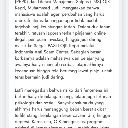
(PEPK) dan Literasi Manajemen Satgas (LMS) OJK
Kepri, Muhammad Lutfi, mengatakan bahwa
mahasiswa adalah agen perubahan yang harus
dibekali literasi keuangan agar tidak mudah
terjebak janji keuntungan instan. Dalam dua tahun
terakhir, ratusan laporan terkait pinjaman online
ilegal, penipuan investasi, hingga judi daring
masuk ke Satgas PASTI OJK Kepri melalui
Indonesia Anti Scam Center. Sebagian besar
korbannya adalah mahasiswa dan pelajar yang
awalnya hanya mencoba-coba, tetapi akhirnya
kecanduan hingga rela berutang lewat pinjol untuk
terus bermain judi daring.
Lutfi menegaskan bahwa risiko dari fenomena ini
bukan hanya kehilangan uang, tetapi juga tekanan
psikologis dan sosial. Banyak anak muda yang
akhirnya harus menanggung beban berat akibat
terlilit utang, kehilangan kepercayaan diri, hingga
depresi. Karena itu, OJK menginisiasi program
edukasi di kampus-kampus untuk melahirkan ‘duta