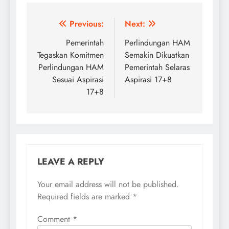
Post
Previous:
Next:
navigation
Pemerintah
Perlindungan HAM
Tegaskan Komitmen
Semakin Dikuatkan
Perlindungan HAM
Pemerintah Selaras
Sesuai Aspirasi
Aspirasi 17+8
17+8
LEAVE A REPLY
Your email address will not be published.
Required fields are marked
*
Comment
*