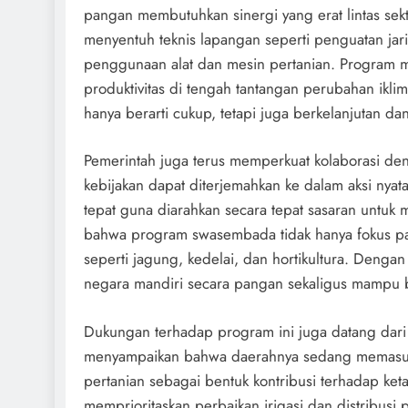
pangan membutuhkan sinergi yang erat lintas sekto
menyentuh teknis lapangan seperti penguatan jari
penggunaan alat dan mesin pertanian. Program m
produktivitas di tengah tantangan perubahan ikl
hanya berarti cukup, tetapi juga berkelanjutan d
Pemerintah juga terus memperkuat kolaborasi den
kebijakan dapat diterjemahkan ke dalam aksi nyat
tepat guna diarahkan secara tepat sasaran untuk 
bahwa program swasembada tidak hanya fokus pad
seperti jagung, kedelai, dan hortikultura. Deng
negara mandiri secara pangan sekaligus mampu b
Dukungan terhadap program ini juga datang dari
menyampaikan bahwa daerahnya sedang memasuki 
pertanian sebagai bentuk kontribusi terhadap ke
memprioritaskan perbaikan irigasi dan distribus