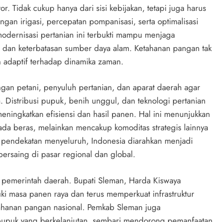
r. Tidak cukup hanya dari sisi kebijakan, tetapi juga harus
ngan irigasi, percepatan pompanisasi, serta optimalisasi
odernisasi pertanian ini terbukti mampu menjaga
im dan keterbatasan sumber daya alam. Ketahanan pangan tak
an adaptif terhadap dinamika zaman.
gan petani, penyuluh pertanian, dan aparat daerah agar
a. Distribusi pupuk, benih unggul, dan teknologi pertanian
meningkatkan efisiensi dan hasil panen. Hal ini menunjukkan
a beras, melainkan mencakup komoditas strategis lainnya
an pendekatan menyeluruh, Indonesia diarahkan menjadi
ersaing di pasar regional dan global.
 pemerintah daerah. Bupati Sleman, Harda Kiswaya
masa panen raya dan terus memperkuat infrastruktur
tahanan pangan nasional. Pemkab Sleman juga
i pupuk yang berkelanjutan, sembari mendorong pemanfaatan