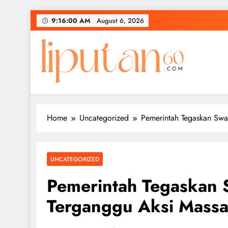
Skip
9:16:00 AM
August 6, 2026
to
content
Home
Uncategorized
Pemerintah Tegaskan Sw
UNCATEGORIZED
Pemerintah Tegaskan
Terganggu Aksi Mass