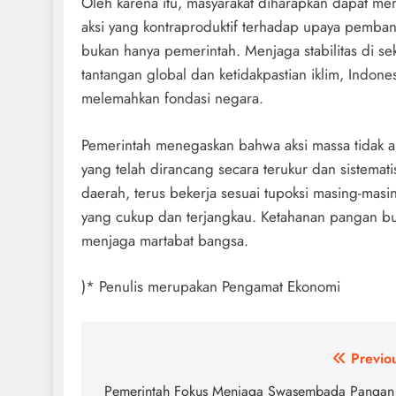
Oleh karena itu, masyarakat diharapkan dapat m
aksi yang kontraproduktif terhadap upaya pemba
bukan hanya pemerintah. Menjaga stabilitas di se
tantangan global dan ketidakpastian iklim, Indones
melemahkan fondasi negara.
Pemerintah menegaskan bahwa aksi massa tidak
yang telah dirancang secara terukur dan sistemat
daerah, terus bekerja sesuai tupoksi masing-mas
yang cukup dan terjangkau. Ketahanan pangan bu
menjaga martabat bangsa.
)* Penulis merupakan Pengamat Ekonomi
Post
Previo
navigation
Pemerintah Fokus Menjaga Swasembada Pangan