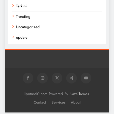
Terkini
Trending
Uncategorized
update
liputan60.com Powered By
.
BlazeThemes
Contact
Services
About