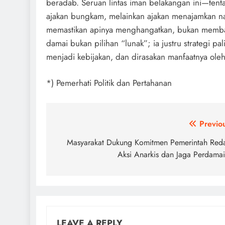
beradab. Seruan lintas iman belakangan ini—ten
ajakan bungkam, melainkan ajakan menajamkan na
memastikan apinya menghangatkan, bukan membakar
damai bukan pilihan “lunak”; ia justru strategi p
menjadi kebijakan, dan dirasakan manfaatnya ol
*) Pemerhati Politik dan Pertahanan
Post
Previo
navigation
Masyarakat Dukung Komitmen Pemerintah Re
Aksi Anarkis dan Jaga Perdama
LEAVE A REPLY