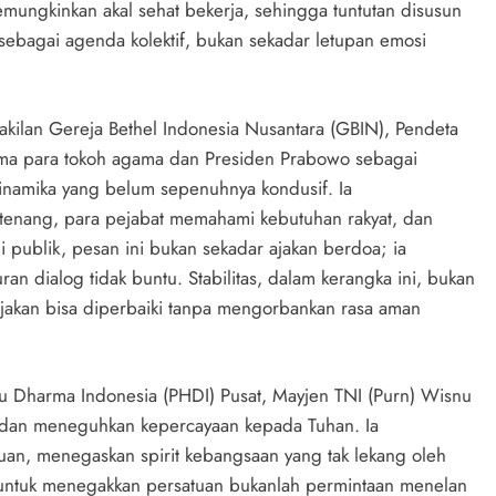
emungkinkan akal sehat bekerja, sehingga tuntutan disusun
s sebagai agenda kolektif, bukan sekadar letupan emosi
akilan Gereja Bethel Indonesia Nusantara (GBIN), Pendeta
ma para tokoh agama dan Presiden Prabowo sebagai
namika yang belum sepenuhnya kondusif. Ia
tenang, para pejabat memahami kebutuhan rakyat, dan
gi publik, pesan ini bukan sekadar ajakan berdoa; ia
 dialog tidak buntu. Stabilitas, dalam kerangka ini, bukan
bijakan bisa diperbaiki tanpa mengorbankan rasa aman
u Dharma Indonesia (PHDI) Pusat, Mayjen TNI (Purn) Wisnu
u dan meneguhkan kepercayaan kepada Tuhan. Ia
uan, menegaskan spirit kebangsaan yang tak lekang oleh
 untuk menegakkan persatuan bukanlah permintaan menelan