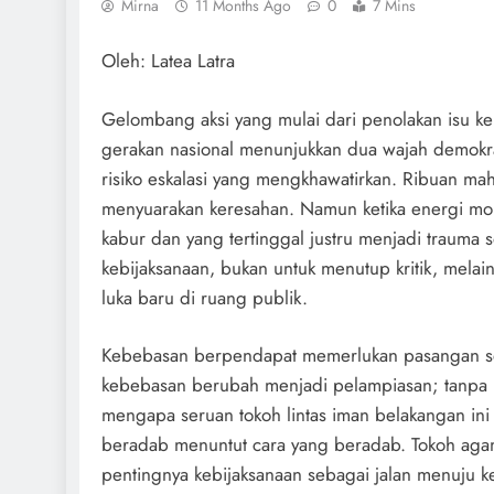
Mirna
11 Months Ago
0
7 Mins
Oleh: Latea Latra
Gelombang aksi yang mulai dari penolakan isu k
gerakan nasional menunjukkan dua wajah demokrasi
risiko eskalasi yang mengkhawatirkan. Ribuan mah
menyuarakan keresahan. Namun ketika energi mora
kabur dan yang tertinggal justru menjadi trauma so
kebijaksanaan, bukan untuk menutup kritik, melain
luka baru di ruang publik.
Kebebasan berpendapat memerlukan pasangan se
kebebasan berubah menjadi pelampiasan; tanpa 
mengapa seruan tokoh lintas iman belakangan in
beradab menuntut cara yang beradab. Tokoh ag
pentingnya kebijaksanaan sebagai jalan menuju