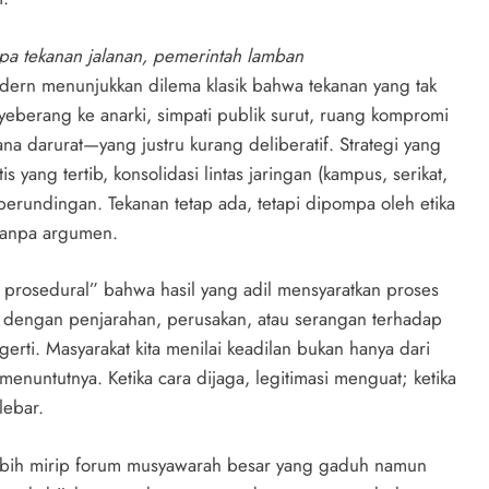
pa tekanan jalanan, pemerintah lamban
dern menunjukkan dilema klasik bahwa tekanan yang tak
yeberang ke anarki, simpati publik surut, ruang kompromi
na darurat—yang justru kurang deliberatif. Strategi yang
 yang tertib, konsolidasi lintas jaringan (kampus, serikat,
 perundingan. Tekanan tetap ada, tetapi dipompa oleh etika
 tanpa argumen.
n prosedural” bahwa hasil yang adil mensyaratkan proses
el dengan penjarahan, perusakan, atau serangan terhadap
rti. Masyarakat kita menilai keadilan bukan hanya dari
enuntutnya. Ketika cara dijaga, legitimasi menguat; ketika
lebar.
a lebih mirip forum musyawarah besar yang gaduh namun