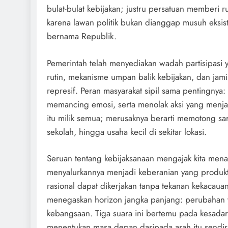
bulat-bulat kebijakan; justru persatuan memberi 
karena lawan politik bukan dianggap musuh eksis
bernama Republik.
Pemerintah telah menyediakan wadah partisipasi
rutin, mekanisme umpan balik kebijakan, dan jamin
represif. Peran masyarakat sipil sama pentingnya
memancing emosi, serta menolak aksi yang menjadika
itu milik semua; merusaknya berarti memotong sar
sekolah, hingga usaha kecil di sekitar lokasi.
Seruan tentang kebijaksanaan mengajak kita mena
menyalurkannya menjadi keberanian yang produkti
rasional dapat dikerjakan tanpa tekanan kekaca
menegaskan horizon jangka panjang: perubahan 
kebangsaan. Tiga suara ini bertemu pada kesadara
menentukan masa depan daripada arah itu sendir