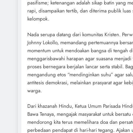
pasifisme; ketenangan adalah sikap batin yang m
rapi, disampaikan tertib, dan diterima publik lua
kelompok.
Nada serupa datang dari komunitas Kristen. Perw
Johnny Lokollo, memandang pertemuannya bersa
momentum untuk mendoakan bangsa di tengah di
menggarisbawahi harapan agar suasana menjadi 
proses bernegara berjalan lancar serta stabil. Ba
mengandung etos “mendinginkan suhu” agar saluran
antitesis demokrasi, melainkan prasyarat agar ke
warga.
Dari khazanah Hindu, Ketua Umum Parisada Hind
Bawa Tenaya, mengajak masyarakat untuk bersat
mendorong kita terus memelihara doa dan persat
perbedaan pendapat di hari-hari tegang. Ajakan