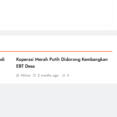
adi
Koperasi Merah Putih Didorong Kembangkan
EBT Desa
Mirna
2 months ago
0