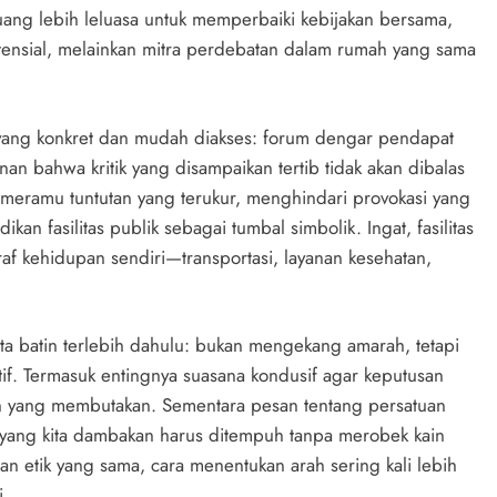
ruang lebih leluasa untuk memperbaiki kebijakan bersama,
tensial, melainkan mitra perdebatan dalam rumah yang sama
 yang konkret dan mudah diakses: forum dengar pendapat
an bahwa kritik yang disampaikan tertib tidak akan dibalas
: meramu tuntutan yang terukur, menghindari provokasi yang
n fasilitas publik sebagai tumbal simbolik. Ingat, fasilitas
af kehidupan sendiri—transportasi, layanan kesehatan,
ta batin terlebih dahulu: bukan mengekang amarah, tetapi
f. Termasuk entingnya suasana kondusif agar keputusan
uan yang membutakan. Sementara pesan tentang persatuan
yang kita dambakan harus ditempuh tanpa merobek kain
n etik yang sama, cara menentukan arah sering kali lebih
i.