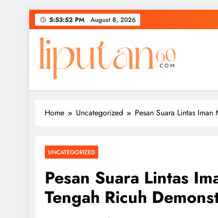
Skip
5:53:52 PM
August 8, 2026
to
content
Home
Uncategorized
Pesan Suara Lintas Iman
UNCATEGORIZED
Pesan Suara Lintas Im
Tengah Ricuh Demonst