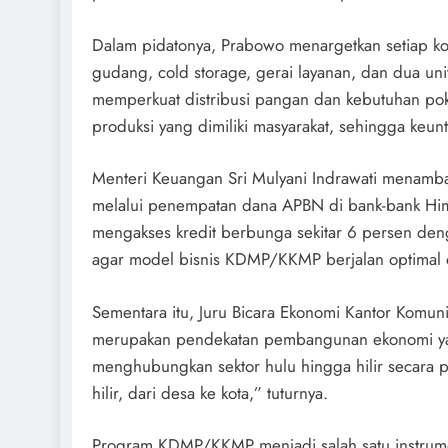
Dalam pidatonya, Prabowo menargetkan setiap kop
gudang, cold storage, gerai layanan, dan dua unit
memperkuat distribusi pangan dan kebutuhan poko
produksi yang dimiliki masyarakat, sehingga keun
Menteri Keuangan Sri Mulyani Indrawati menamb
melalui penempatan dana APBN di bank-bank Him
mengakses kredit berbunga sekitar 6 persen den
agar model bisnis KDMP/KKMP berjalan optimal d
Sementara itu, Juru Bicara Ekonomi Kantor Komuni
merupakan pendekatan pembangunan ekonomi y
menghubungkan sektor hulu hingga hilir secara part
hilir, dari desa ke kota,” tuturnya.
Program KDMP/KKMP menjadi salah satu instrum