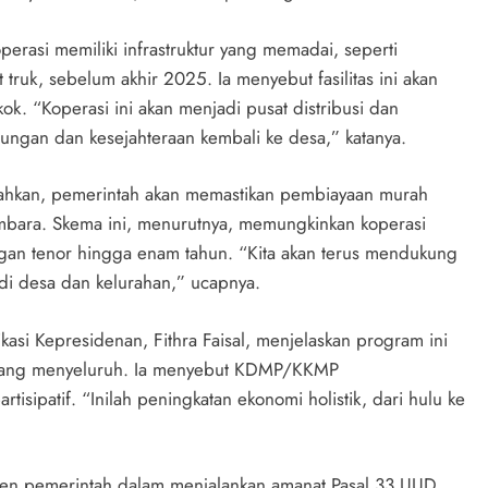
erasi memiliki infrastruktur yang memadai, seperti
 truk, sebelum akhir 2025. Ia menyebut fasilitas ini akan
k. “Koperasi ini akan menjadi pusat distribusi dan
tungan dan kesejahteraan kembali ke desa,” katanya.
ahkan, pemerintah akan memastikan pembiayaan murah
bara. Skema ini, menurutnya, memungkinkan koperasi
gan tenor hingga enam tahun. “Kita akan terus mendukung
i desa dan kelurahan,” ucapnya.
kasi Kepresidenan, Fithra Faisal, menjelaskan program ini
ang menyeluruh. Ia menyebut KDMP/KKMP
isipatif. “Inilah peningkatan ekonomi holistik, dari hulu ke
en pemerintah dalam menjalankan amanat Pasal 33 UUD