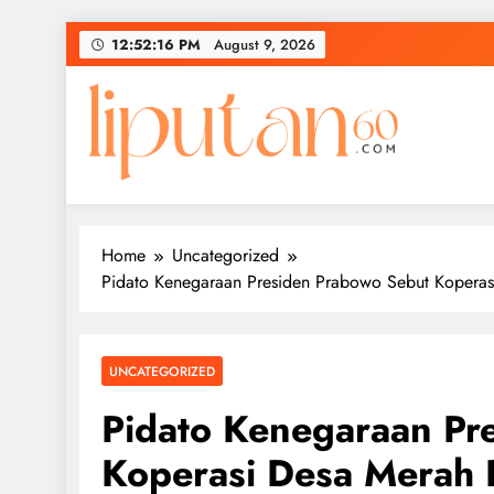
Skip
12:52:17 PM
August 9, 2026
to
content
Home
Uncategorized
Pidato Kenegaraan Presiden Prabowo Sebut Koperasi
UNCATEGORIZED
Pidato Kenegaraan Pr
Koperasi Desa Merah P