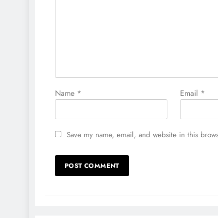
Name
*
Email
*
Save my name, email, and website in this brows