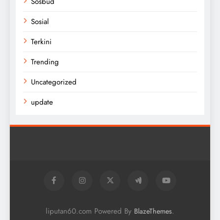
Sosbud
Sosial
Terkini
Trending
Uncategorized
update
liputan60.com Powered By
.
BlazeThemes