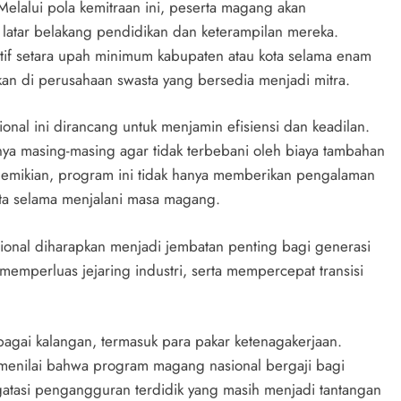
Melalui pola kemitraan ini, peserta magang akan
 latar belakang pendidikan dan keterampilan mereka.
f setara upah minimum kabupaten atau kota selama enam
an di perusahaan swasta yang bersedia menjadi mitra.
nal ini dirancang untuk menjamin efisiensi dan keadilan.
nya masing-masing agar tidak terbebani oleh biaya tambahan
 demikian, program ini tidak hanya memberikan pengalaman
erta selama menjalani masa magang.
al diharapkan menjadi jembatan penting bagi generasi
emperluas jejaring industri, serta mempercepat transisi
bagai kalangan, termasuk para pakar ketenagakerjaan.
 menilai bahwa program magang nasional bergaji bagi
gatasi pengangguran terdidik yang masih menjadi tantangan