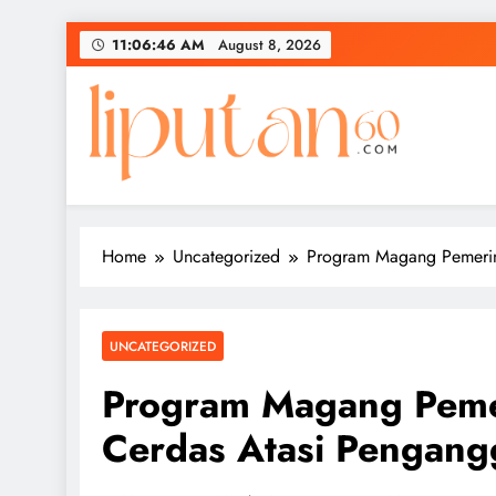
Skip
11:06:47 AM
August 8, 2026
to
content
Home
Uncategorized
Program Magang Pemerin
UNCATEGORIZED
Program Magang Pemer
Cerdas Atasi Pengan