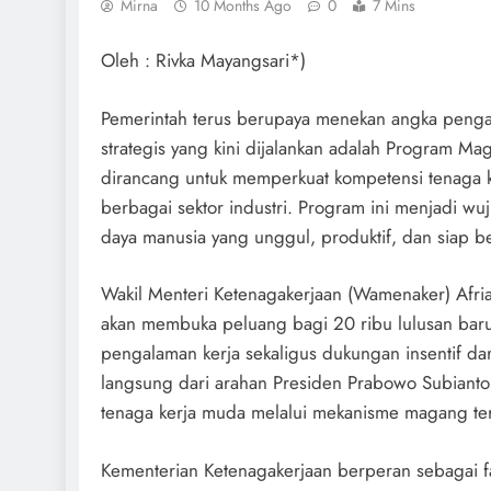
Mirna
10 Months Ago
0
7 Mins
Oleh : Rivka Mayangsari*)
Pemerintah terus berupaya menekan angka pengan
strategis yang kini dijalankan adalah Program M
dirancang untuk memperkuat kompetensi tenaga k
berbagai sektor industri. Program ini menjadi 
daya manusia yang unggul, produktif, dan siap b
Wakil Menteri Ketenagakerjaan (Wamenaker) Afr
akan membuka peluang bagi 20 ribu lulusan bar
pengalaman kerja sekaligus dukungan insentif dari
langsung dari arahan Presiden Prabowo Subiant
tenaga kerja muda melalui mekanisme magang ters
Kementerian Ketenagakerjaan berperan sebagai fa