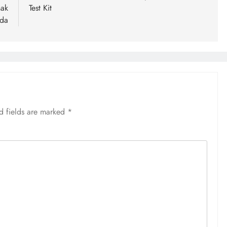
nak
Test Kit
da
d fields are marked
*