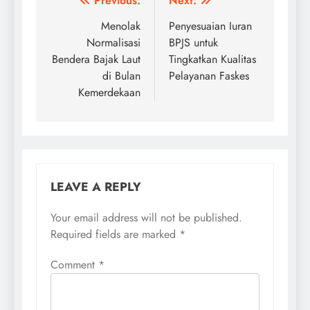
Post
Previous:
Next:
navigation
Menolak
Penyesuaian Iuran
Normalisasi
BPJS untuk
Bendera Bajak Laut
Tingkatkan Kualitas
di Bulan
Pelayanan Faskes
Kemerdekaan
LEAVE A REPLY
Your email address will not be published.
Required fields are marked
*
Comment
*