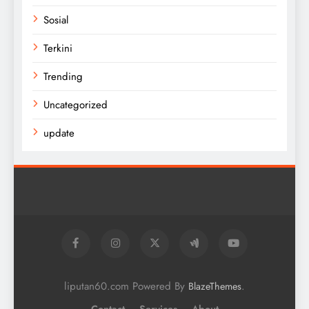
Sosial
Terkini
Trending
Uncategorized
update
liputan60.com Powered By
.
BlazeThemes