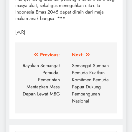
masyarakat, sekaligus meneguhkan cita-cita
Indonesia Emas 2045 dapat diraih dari meja
makan anak bangsa. ***
[w.R]
Post
Previous:
Next:
navigation
Rayakan Semangat
Semangat Sumpah
Pemuda,
Pemuda Kuatkan
Pemerintah
Komitmen Pemuda
Mantapkan Masa
Papua Dukung
Depan Lewat MBG
Pembangunan
Nasional