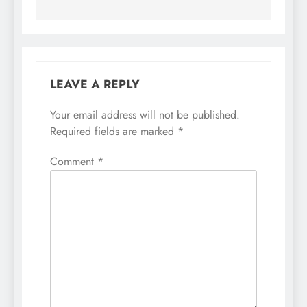
LEAVE A REPLY
Your email address will not be published.
Required fields are marked
*
Comment
*