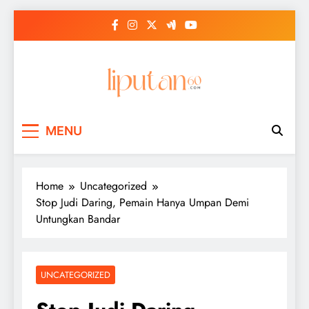
Skip
to
content
MENU
Home
Uncategorized
Stop Judi Daring, Pemain Hanya Umpan Demi
Untungkan Bandar
UNCATEGORIZED