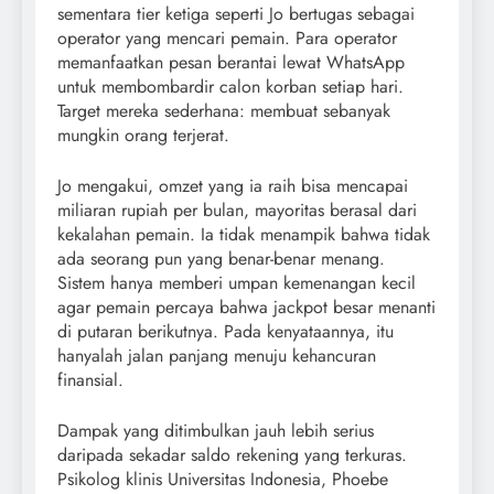
sementara tier ketiga seperti Jo bertugas sebagai
operator yang mencari pemain. Para operator
memanfaatkan pesan berantai lewat WhatsApp
untuk membombardir calon korban setiap hari.
Target mereka sederhana: membuat sebanyak
mungkin orang terjerat.
Jo mengakui, omzet yang ia raih bisa mencapai
miliaran rupiah per bulan, mayoritas berasal dari
kekalahan pemain. Ia tidak menampik bahwa tidak
ada seorang pun yang benar-benar menang.
Sistem hanya memberi umpan kemenangan kecil
agar pemain percaya bahwa jackpot besar menanti
di putaran berikutnya. Pada kenyataannya, itu
hanyalah jalan panjang menuju kehancuran
finansial.
Dampak yang ditimbulkan jauh lebih serius
daripada sekadar saldo rekening yang terkuras.
Psikolog klinis Universitas Indonesia, Phoebe