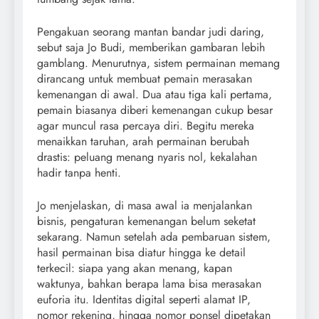
Pengakuan seorang mantan bandar judi daring,
sebut saja Jo Budi, memberikan gambaran lebih
gamblang. Menurutnya, sistem permainan memang
dirancang untuk membuat pemain merasakan
kemenangan di awal. Dua atau tiga kali pertama,
pemain biasanya diberi kemenangan cukup besar
agar muncul rasa percaya diri. Begitu mereka
menaikkan taruhan, arah permainan berubah
drastis: peluang menang nyaris nol, kekalahan
hadir tanpa henti.
Jo menjelaskan, di masa awal ia menjalankan
bisnis, pengaturan kemenangan belum seketat
sekarang. Namun setelah ada pembaruan sistem,
hasil permainan bisa diatur hingga ke detail
terkecil: siapa yang akan menang, kapan
waktunya, bahkan berapa lama bisa merasakan
euforia itu. Identitas digital seperti alamat IP,
nomor rekening, hingga nomor ponsel dipetakan