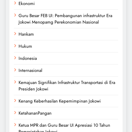
Ekonomi
Guru Besar FEB UI: Pembangunan infrastruktur Era
Jokowi Menopamg Perekonomian Nasional
Hankam
Hukum
Indonesia
Internasional
Kemajuan Signifikan Infrastruktur Transportasi di Era
Presiden Jokowi
Kenang Keberhasilan Kepemimpinan Jokowi
KetahananPangan
Ketua MPR dan Guru Besar UI Apresiasi 10 Tahun
Pemerintahan Jokowi