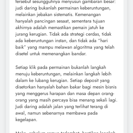
tersebut sesungguhnya menyusun gambaran besar:
judi daring bukanlah permainan keberuntungan,
melainkan jebakan sistematis. Kemenangan
hanyalah pancingan sesaat, sementara tujuan
akhirnya adalah memastikan pemain jatuh ke
jurang kerugian. Tidak ada strategi cerdas, tidak
ada keberuntungan instan, dan tidak ada “hari
baik” yang mampu melawan algoritma yang telah
disetel untuk memenangkan bandar.
Setiap klik pada permainan bukanlah langkah
menuju keberuntungan, melainkan langkah lebih
dalam ke lubang kerugian. Setiap deposit yang
disetorkan hanyalah bahan bakar bagi mesin bisnis
yang menggerus harapan dan masa depan orang-
orang yang masih percaya bisa menang sekali lagi.
Judi daring adalah jalan yang terlihat terang di
awal, namun sebenarnya membawa pada
kegelapan.