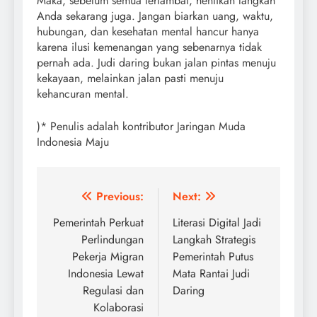
Maka, sebelum semua terlambat, hentikan langkah
Anda sekarang juga. Jangan biarkan uang, waktu,
hubungan, dan kesehatan mental hancur hanya
karena ilusi kemenangan yang sebenarnya tidak
pernah ada. Judi daring bukan jalan pintas menuju
kekayaan, melainkan jalan pasti menuju
kehancuran mental.
)* Penulis adalah kontributor Jaringan Muda
Indonesia Maju
Post
Previous:
Next:
navigation
Pemerintah Perkuat
Literasi Digital Jadi
Perlindungan
Langkah Strategis
Pekerja Migran
Pemerintah Putus
Indonesia Lewat
Mata Rantai Judi
Regulasi dan
Daring
Kolaborasi