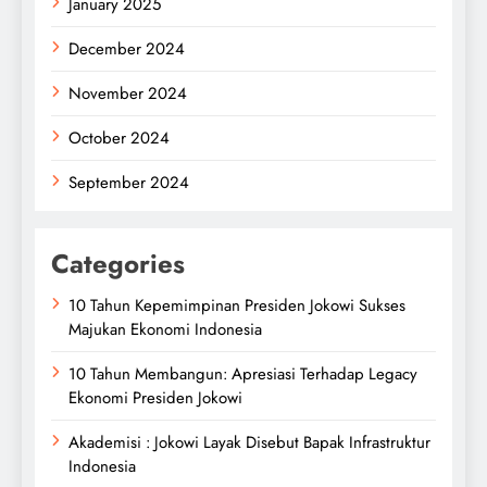
January 2025
December 2024
November 2024
October 2024
September 2024
Categories
10 Tahun Kepemimpinan Presiden Jokowi Sukses
Majukan Ekonomi Indonesia
10 Tahun Membangun: Apresiasi Terhadap Legacy
Ekonomi Presiden Jokowi
Akademisi : Jokowi Layak Disebut Bapak Infrastruktur
Indonesia