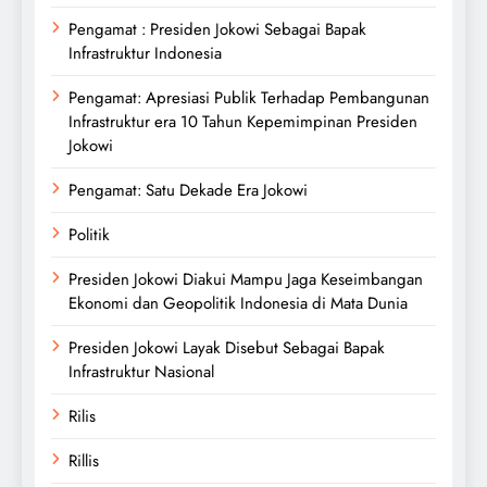
Pengamat : Presiden Jokowi Sebagai Bapak
Infrastruktur Indonesia
Pengamat: Apresiasi Publik Terhadap Pembangunan
Infrastruktur era 10 Tahun Kepemimpinan Presiden
Jokowi
Pengamat: Satu Dekade Era Jokowi
Politik
Presiden Jokowi Diakui Mampu Jaga Keseimbangan
Ekonomi dan Geopolitik Indonesia di Mata Dunia
Presiden Jokowi Layak Disebut Sebagai Bapak
Infrastruktur Nasional
Rilis
Rillis