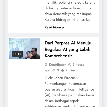
memiliki potensi strategis karena
didukung ketersediaan sumber
daya domestik yang melimpah.
Karena hidrogen ini dihasilkan…
Read More
Dari Perpres AI Menuju
Regulasi AI yang Lebih
OPINI
Komprehensif
Kontributor
3 hours
ago
0
7 mins
Oleh: Idnan Firdaus )*
Perkembangan kecerdasan
buatan atau artificial intelligence
(AI) membawa perubahan besar
dalam berbagai aspek
kehidupan, mulai dari pelayanan