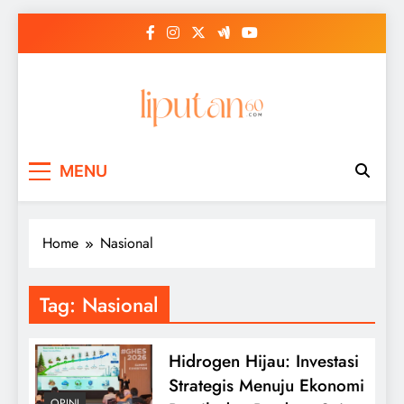
Skip
to
content
MENU
Home
Nasional
Tag:
Nasional
Hidrogen Hijau: Investasi
Strategis Menuju Ekonomi
OPINI