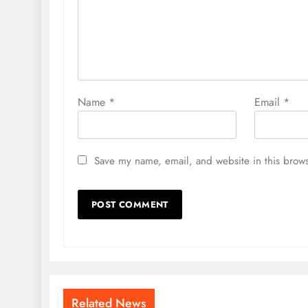
Name
*
Email
*
Save my name, email, and website in this brows
Related News