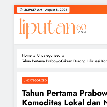
Skip
3:39:27 AM
August 8, 2026
to
content
Home
Uncategorized
Tahun Pertama Prabowo-Gibran Dorong Hilirisasi Ko
UNCATEGORIZED
Tahun Pertama Prabowo
Komoditas Lokal dan 