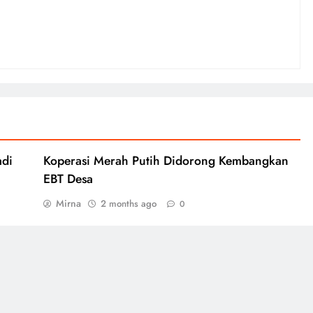
adi
Koperasi Merah Putih Didorong Kembangkan
EBT Desa
Mirna
2 months ago
0