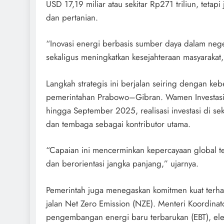
USD 17,19 miliar atau sekitar Rp271 triliun, teta
dan pertanian.
“Inovasi energi berbasis sumber daya dalam neg
sekaligus meningkatkan kesejahteraan masyarakat,
Langkah strategis ini berjalan seiring dengan keber
pemerintahan Prabowo–Gibran. Wamen Investasi d
hingga September 2025, realisasi investasi di sek
dan tembaga sebagai kontributor utama.
“Capaian ini mencerminkan kepercayaan global ter
dan berorientasi jangka panjang,” ujarnya.
Pemerintah juga menegaskan komitmen kuat terhada
jalan Net Zero Emission (NZE). Menteri Koordina
pengembangan energi baru terbarukan (EBT), elektr