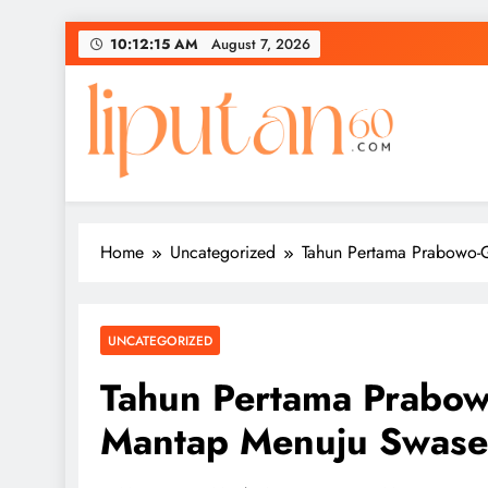
Skip
10:12:15 AM
August 7, 2026
to
content
Home
Uncategorized
Tahun Pertama Prabowo-
UNCATEGORIZED
Tahun Pertama Prabow
Mantap Menuju Swase