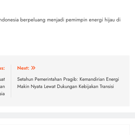
Indonesia berpeluang menjadi pemimpin energi hijau di
us:
Next:
uat
Setahun Pemerintahan Pragib: Kemandirian Energi
dan
Makin Nyata Lewat Dukungan Kebijakan Transisi
sia