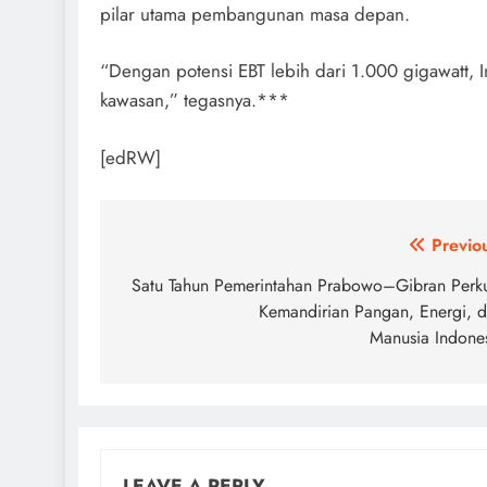
pilar utama pembangunan masa depan.
“Dengan potensi EBT lebih dari 1.000 gigawatt, 
kawasan,” tegasnya.***
[edRW]
Post
Previo
navigation
Satu Tahun Pemerintahan Prabowo–Gibran Perk
Kemandirian Pangan, Energi, 
Manusia Indone
LEAVE A REPLY