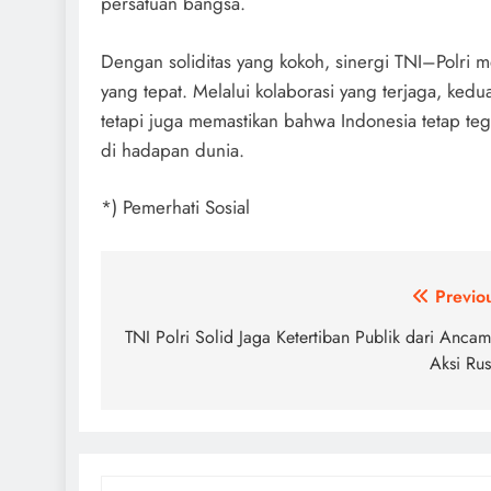
persatuan bangsa.
Dengan soliditas yang kokoh, sinergi TNI–Polri
yang tepat. Melalui kolaborasi yang terjaga, kedua
tetapi juga memastikan bahwa Indonesia tetap t
di hadapan dunia.
*) Pemerhati Sosial
Post
Previo
navigation
TNI Polri Solid Jaga Ketertiban Publik dari Anca
Aksi Ru