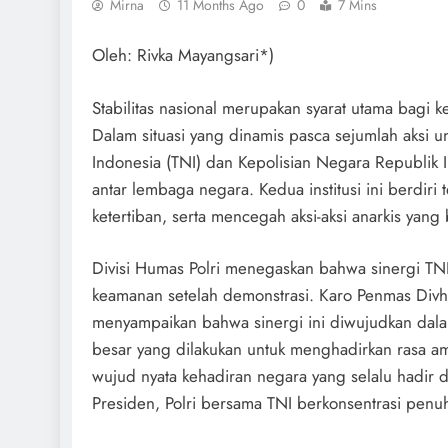
Mirna
11 Months Ago
0
7 Mins
Oleh: Rivka Mayangsari*)
Stabilitas nasional merupakan syarat utama bagi
Dalam situasi yang dinamis pasca sejumlah aksi u
Indonesia (TNI) dan Kepolisian Negara Republik I
antar lembaga negara. Kedua institusi ini berdir
ketertiban, serta mencegah aksi-aksi anarkis ya
Divisi Humas Polri menegaskan bahwa sinergi TNI
keamanan setelah demonstrasi. Karo Penmas Divhu
menyampaikan bahwa sinergi ini diwujudkan dalam
besar yang dilakukan untuk menghadirkan rasa a
wujud nyata kehadiran negara yang selalu hadir d
Presiden, Polri bersama TNI berkonsentrasi penu