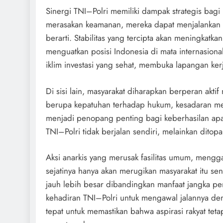
Sinergi TNI–Polri memiliki dampak strategis bag
merasakan keamanan, mereka dapat menjalankan ak
berarti. Stabilitas yang tercipta akan meningkatk
menguatkan posisi Indonesia di mata internasional
iklim investasi yang sehat, membuka lapangan ke
Di sisi lain, masyarakat diharapkan berperan akti
berupa kepatuhan terhadap hukum, kesadaran menja
menjadi penopang penting bagi keberhasilan apar
TNI–Polri tidak berjalan sendiri, melainkan ditop
Aksi anarkis yang merusak fasilitas umum, mengg
sejatinya hanya akan merugikan masyarakat itu se
jauh lebih besar dibandingkan manfaat jangka pend
kehadiran TNI–Polri untuk mengawal jalannya de
tepat untuk memastikan bahwa aspirasi rakyat te