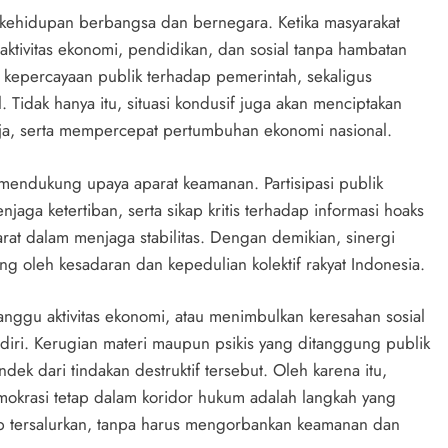
i kehidupan berbangsa dan bernegara. Ketika masyarakat
tivitas ekonomi, pendidikan, dan sosial tanpa hambatan
an kepercayaan publik terhadap pemerintah, sekaligus
. Tidak hanya itu, situasi kondusif juga akan menciptakan
rja, serta mempercepat pertumbuhan ekonomi nasional.
f mendukung upaya aparat keamanan. Partisipasi publik
ga ketertiban, serta sikap kritis terhadap informasi hoaks
at dalam menjaga stabilitas. Dengan demikian, sinergi
ang oleh kesadaran dan kepedulian kolektif rakyat Indonesia.
anggu aktivitas ekonomi, atau menimbulkan keresahan sosial
ndiri. Kerugian materi maupun psikis yang ditanggung publik
ek dari tindakan destruktif tersebut. Oleh karena itu,
mokrasi tetap dalam koridor hukum adalah langkah yang
tap tersalurkan, tanpa harus mengorbankan keamanan dan