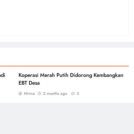
adi
Koperasi Merah Putih Didorong Kembangkan
EBT Desa
Mirna
2 months ago
0