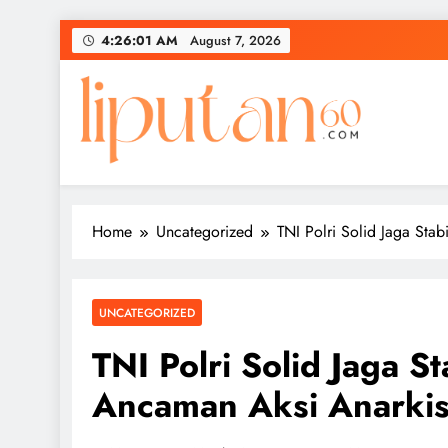
Skip
4:26:01 AM
August 7, 2026
to
content
Home
Uncategorized
TNI Polri Solid Jaga Stab
UNCATEGORIZED
TNI Polri Solid Jaga St
Ancaman Aksi Anarki