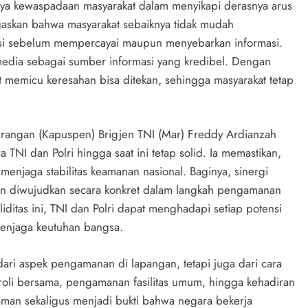
gnya kewaspadaan masyarakat dalam menyikapi derasnya arus
egaskan bahwa masyarakat sebaiknya tidak mudah
kasi sebelum mempercayai maupun menyebarkan informasi.
media sebagai sumber informasi yang kredibel. Dengan
t memicu keresahan bisa ditekan, sehingga masyarakat tetap
enerangan (Kapuspen) Brigjen TNI (Mar) Freddy Ardianzah
NI dan Polri hingga saat ini tetap solid. Ia memastikan,
 menjaga stabilitas keamanan nasional. Baginya, sinergi
kan diwujudkan secara konkret dalam langkah pengamanan
itas ini, TNI dan Polri dapat menghadapi setiap potensi
menjaga keutuhan bangsa.
 dari aspek pengamanan di lapangan, tetapi juga dari cara
atroli bersama, pengamanan fasilitas umum, hingga kehadiran
man sekaligus menjadi bukti bahwa negara bekerja