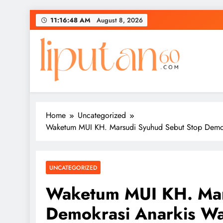
Skip
11:16:49 AM
August 8, 2026
to
content
Home
Uncategorized
Waketum MUI KH. Marsudi Syuhud Sebut Stop Demok
UNCATEGORIZED
Waketum MUI KH. Mar
Demokrasi Anarkis W