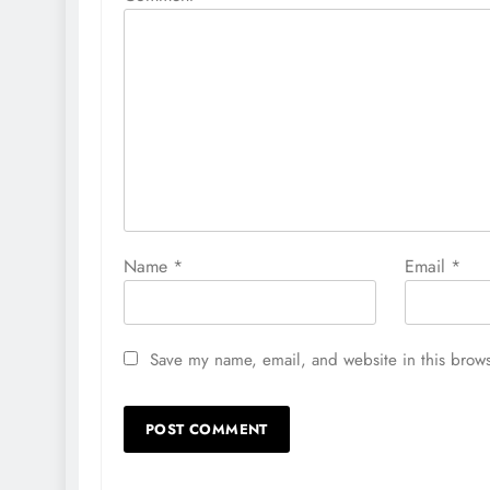
Name
*
Email
*
Save my name, email, and website in this brows