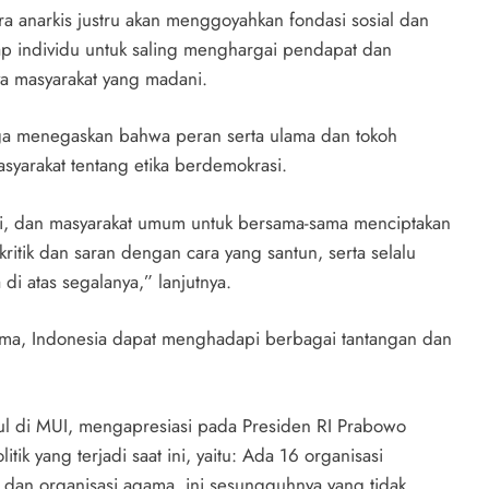
 anarkis justru akan menggoyahkan fondasi sosial dan
tiap individu untuk saling menghargai pendapat dan
a masyarakat yang madani.
ga menegaskan bahwa peran serta ulama dan tokoh
yarakat tentang etika berdemokrasi.
i, dan masyarakat umum untuk bersama-sama menciptakan
 kritik dan saran dengan cara yang santun, serta selalu
 atas segalanya,” lanjutnya.
ma, Indonesia dapat menghadapi berbagai tantangan dan
pul di MUI, mengapresiasi pada Presiden RI Prabowo
tik yang terjadi saat ini, yaitu: Ada 16 organisasi
 dan organisasi agama, ini sesungguhnya yang tidak