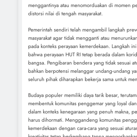
menggantinya atau menomorduakan di momen pen
distorsi nilai di tengah masyarakat.
Pemerintah sendiri telah mengambil langkah pre
masyarakat agar tidak mengganti atau menurunkan
pada konteks perayaan kemerdekaan. Langkah ini 
bahwa perayaan HUT RI tetap berada dalam korido
bangsa. Pengibaran bendera yang tidak sesuai at
bahkan berpotensi melanggar undang-undang ya
seluruh pihak diharapkan bekerja sama untuk me
Budaya populer memiliki daya tarik besar, teruta
membentuk komunitas penggemar yang loyal dan k
dalam konteks kenegaraan yang penuh makna, perl
harus dihormati. Menggandeng komunitas penggem
kemerdekaan dengan cara-cara yang sesuai aturan 
kreativitas tetap berkembang tanpa mengorbanka