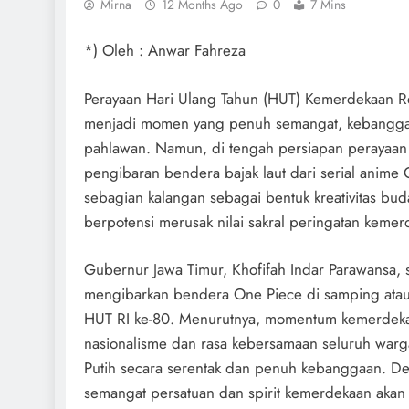
Mirna
12 Months Ago
0
7 Mins
*) Oleh : Anwar Fahreza
Perayaan Hari Ulang Tahun (HUT) Kemerdekaan R
menjadi momen yang penuh semangat, kebangga
pahlawan. Namun, di tengah persiapan perayaan 
pengibaran bendera bajak laut dari serial anime
sebagian kalangan sebagai bentuk kreativitas bu
berpotensi merusak nilai sakral peringatan kem
Gubernur Jawa Timur, Khofifah Indar Parawansa, 
mengibarkan bendera One Piece di samping atau
HUT RI ke-80. Menurutnya, momentum kemerdeka
nasionalisme dan rasa kebersamaan seluruh warg
Putih secara serentak dan penuh kebanggaan. Den
semangat persatuan dan spirit kemerdekaan akan