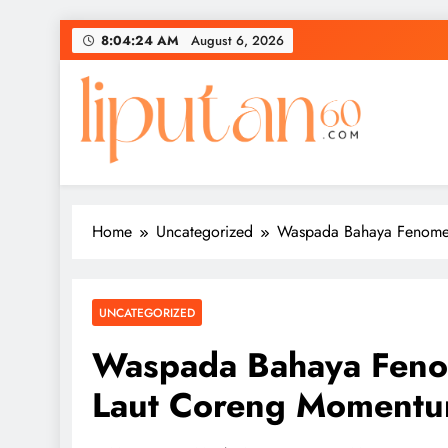
Skip
8:04:24 AM
August 6, 2026
to
content
Home
Uncategorized
Waspada Bahaya Fenomen
UNCATEGORIZED
Waspada Bahaya Feno
Laut Coreng Momentu