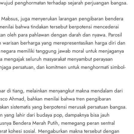
pi wujud penghormatan terhadap sejarah perjuangan bangsa.
sil Mabsus, juga menyerukan larangan pengibaran bendera
menilai bahwa tindakan tersebut berpotensi mencederai
kan oleh para pahlawan dengan darah dan nyawa. Parosil
 warisan berharga yang merepresentasikan harga diri dan
a negara memiliki tanggung jawab moral untuk menjaganya
Ia mengajak seluruh masyarakat menyambut perayaan
jaga persatuan, dan komitmen untuk menghormati simbol-
ibar di tiang, melainkan menyangkut makna mendalam dari
asco Ahmad, bahkan menilai bahwa tren pengibaran
kan sistematis yang berpotensi merusak persatuan bangsa.
an yang lahir dari budaya pop, dampaknya bisa jauh
susnya Bendera Merah Putih, memegang peran sentral
at kohesi sosial. Mengaburkan makna tersebut dengan