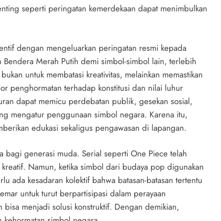
ting seperti peringatan kemerdekaan dapat menimbulkan
ventif dengan mengeluarkan peringatan resmi kepada
 Bendera Merah Putih demi simbol-simbol lain, terlebih
bukan untuk membatasi kreativitas, melainkan memastikan
r penghormatan terhadap konstitusi dan nilai luhur
uran dapat memicu perdebatan publik, gesekan sosial,
ng mengatur penggunaan simbol negara. Karena itu,
mberikan edukasi sekaligus pengawasan di lapangan.
ma bagi generasi muda. Serial seperti One Piece telah
reatif. Namun, ketika simbol dari budaya pop digunakan
u ada kesadaran kolektif bahwa batasan-batasan tertentu
ar untuk turut berpartisipasi dalam perayaan
bisa menjadi solusi konstruktif. Dengan demikian,
n kehormatan simbol negara.